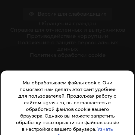
Версия для слабовидящих
Обращения граждан
Cправка для отчисленных и выпускников
Противодействие коррупции
Положение о защите персональных
данных
Политика обработки cookie
Ваше мнение формирует официальный рейтинг
Мы обрабатываем файлы cookie. Они
организации:
помогают нам делать этот сайт удобнее
для пользователей. Продолжая работу с
сайтом ugrasu.ru, вы соглашаетесь с
обработкой файлов cookie вашего
браузера. Однако вы можете запретить
обработку некоторых типов файлов cookie
Анкета доступна по QR-коду, а так же по прямой
в настройках вашего браузера.
Узнать
ссылке