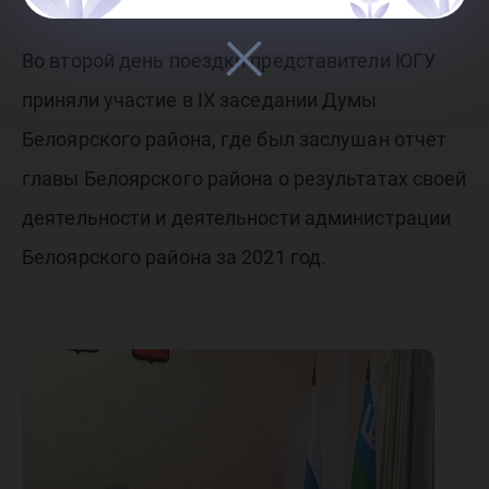
Во второй день поездки представители ЮГУ
приняли участие в IX заседании Думы
Белоярского района, где был заслушан отчет
главы Белоярского района о результатах своей
деятельности и деятельности администрации
Белоярского района за 2021 год.