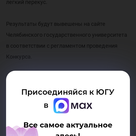
легкий перекус.
Результаты будут вывешены на сайте
Челябинского государственного университета
в соответствии с регламентом проведения
Конкурса.
Дата публикации:
02.03.2018
Присоединяйся к ЮГУ
Автор:
в
Пресс-служба Югорского
государственного университета
Все самое актуальное
Разрешено копирование статей, только
здесь!