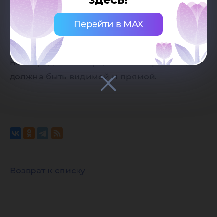
при наличии активной (кликабельной)
ссылки на страницу-источник сайта
Перейти в MAX
Югорского государственного
университета. Ссылка должна находиться
непосредственно рядом с материалом,
должна быть видимой и прямой.
Возврат к списку