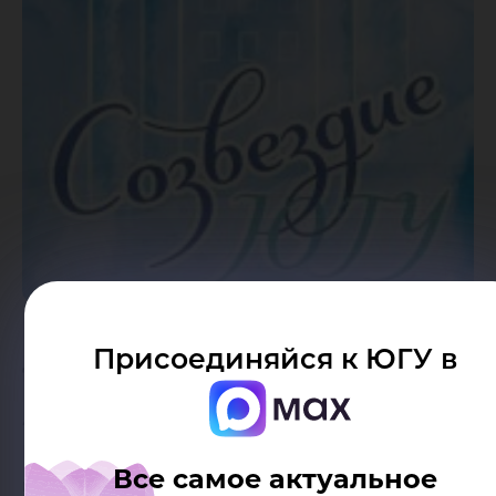
Присоединяйся к ЮГУ в
Дата публикации:
02.07.2019
Автор:
Пресс-служба Югорского
Все самое актуальное
государственного университета