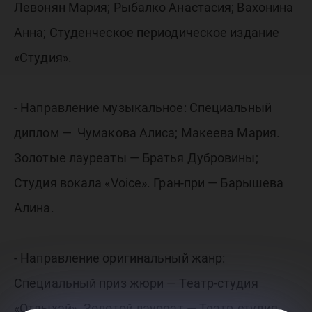
Левонян Мария; Рыбалко Анастасия; Вахонина
Анна; Студенческое периодическое издание
«Студия».
- Направление музыкальное: Специальный
диплом — Чумакова Алиса; Макеева Мария.
Золотые лауреаты — Братья Дубровины;
Студия вокала «Voice». Гран-при — Барышева
Алина.
- Направление оригинальный жанр:
Специальный приз жюри — Театр-студия
«Отдыхай». Золотой лауреат — Театр-студия