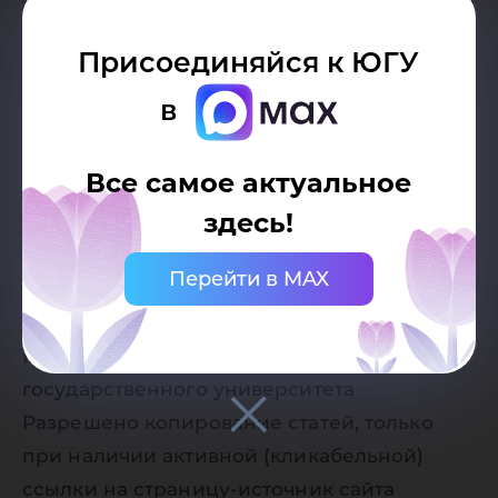
Присоединяйся к ЮГУ
в
Все самое актуальное
здесь!
Дата публикации:
06.11.2015
Перейти в MAX
Автор:
Пресс-служба Югорского
государственного университета
Разрешено копирование статей, только
при наличии активной (кликабельной)
ссылки на страницу-источник сайта