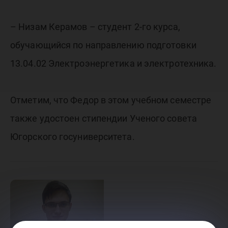
– Низам Керамов – студент 2-го курса,
обучающийся по направлению подготовки
13.04.02 Электроэнергетика и электротехника.
Отметим, что Федор в этом учебном семестре
также удостоен стипендии Ученого совета
Югорского госуниверситета.