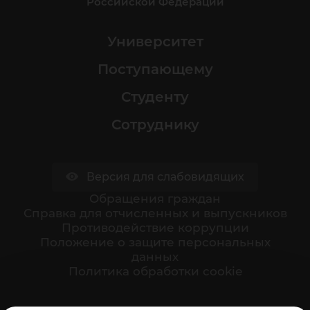
Российской Федерации
Университет
Поступающему
Студенту
Сотруднику
Версия для слабовидящих
Обращения граждан
Cправка для отчисленных и выпускников
Противодействие коррупции
Положение о защите персональных
данных
Политика обработки cookie