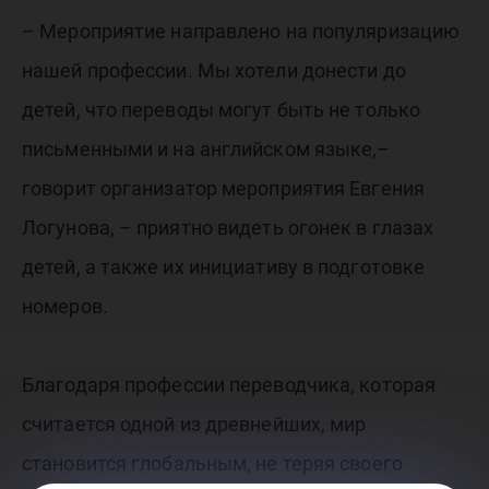
– Мероприятие направлено на популяризацию
нашей профессии. Мы хотели донести до
детей, что переводы могут быть не только
письменными и на английском языке,–
говорит организатор мероприятия Евгения
Логунова, – приятно видеть огонек в глазах
детей, а также их инициативу в подготовке
номеров.
Благодаря профессии переводчика, которая
считается одной из древнейших, мир
становится глобальным, не теряя своего