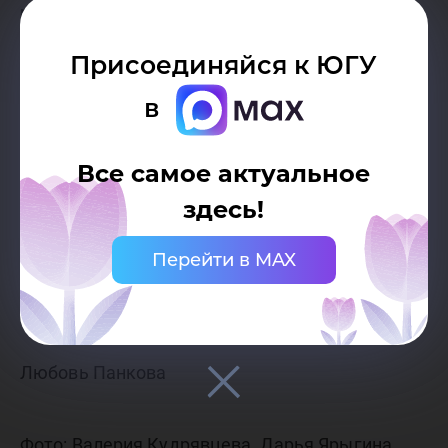
разнообразия, это событие с каждым годом
охватывает все больше стран и становится
Присоединяйся к ЮГУ
неотъемлемой частью профессии.
в
Кафедра иностранных языков выражает
Все самое актуальное
благодарность всем участникам праздника и
здесь!
желает успехов в изучении иностранных
Перейти в MAX
языков.
Любовь Панкова
Фото: Валерия Кудрявцева, Дарья Ярыгина