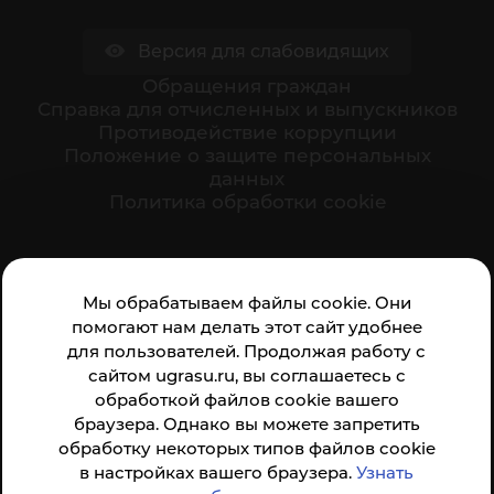
Версия для слабовидящих
Обращения граждан
Cправка для отчисленных и выпускников
Противодействие коррупции
Положение о защите персональных
данных
Политика обработки cookie
Ваше мнение формирует официальный рейтинг
Мы обрабатываем файлы cookie. Они
организации:
помогают нам делать этот сайт удобнее
для пользователей. Продолжая работу с
сайтом ugrasu.ru, вы соглашаетесь с
обработкой файлов cookie вашего
браузера. Однако вы можете запретить
обработку некоторых типов файлов cookie
Анкета доступна по QR-коду, а так же по прямой
в настройках вашего браузера.
Узнать
ссылке