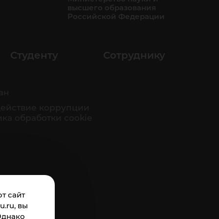
высшего образования
Российской Федерации
Студенту
Сотруднику
ан
ействие коррупции
ка обработки cookie
т сайт
.ru, вы
Однако