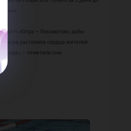
траны».
ый матч «Югра – Локомотив» дабы
дная игра растопила сердца жителей
ая еда», – отметили они.