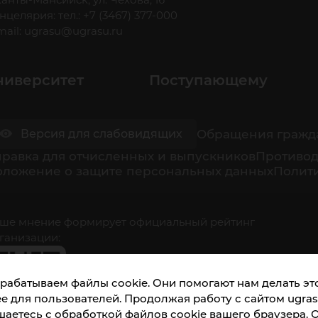
нцелярия: тел.: +7 (3467) 377-000
mail:
ugrasu@ugrasu.ru
ниверситет
Поступающему
Обращения гражд
Версия для слабовидящих
равка для отчисленных и выпускников
Противод
оложение о защите персональных данных
Полити
ше мнение формирует официальный рейтинг
ганизации:
рабатываем файлы cookie. Они помогают нам делать это
е для пользователей. Продолжая работу с сайтом ugrasu
шаетесь с обработкой файлов cookie вашего браузера. 