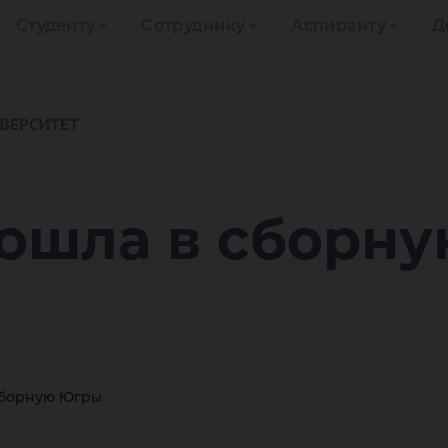
Студенту
Сотруднику
Аспиранту
Д
тая
вошла в сборн
сборную Югры