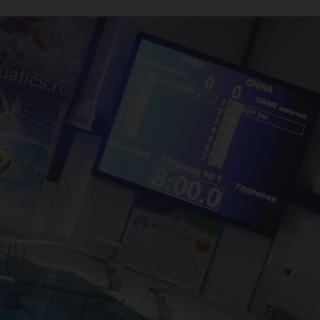
шла
ор
гры