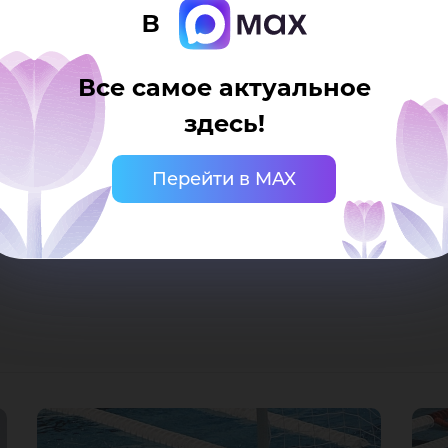
в
олько вернулись из распоряжения сборных команд с
Все самое актуальное
югорские ватерполистки сводили гостей на хоккейн
здесь!
ий русский хоккей. И, как оказалось, не зря – холо
Перейти в MAX
в Ханты-Мансийске, в особенности ваш Храм и вкусн