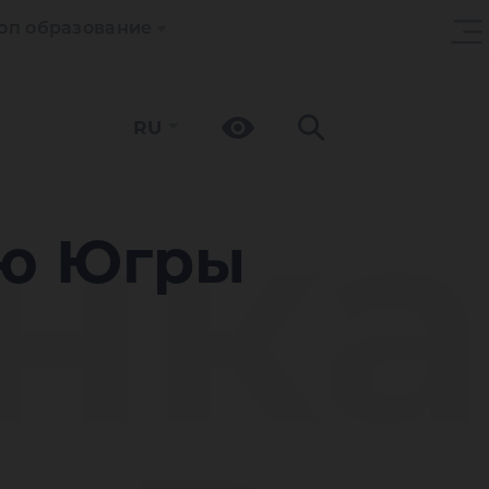
оп образование
RU
нка
ую Югры