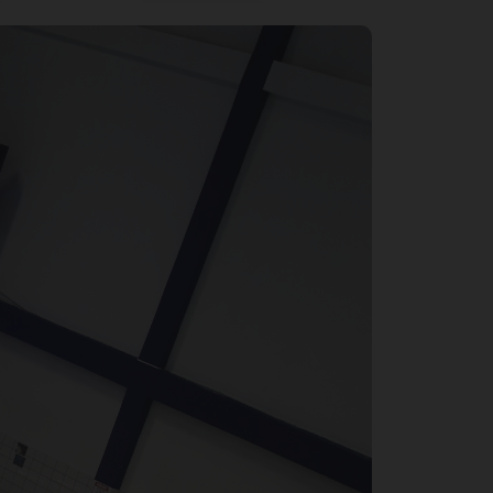
 в
ную