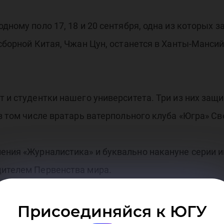
дному поло 17, 18 и 20 сентября, одна из которых 
 сборной Китая, Чжан Цун, останется в Ханты-Манси
т и студентки нашего университета. Три из них защ
в том числе вратарь ватерпольного клуба «Югра» Св
ения «Журналистика» и буквально накануне серии иг
дителем Первенства мира.
и ощущениями после матча: «Играть с китаянками б
Присоединяйся к ЮГУ
о-вторых, потому что в полном составе наша команд