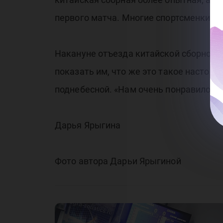
первого матча. Многие спортсменки т
Накануне отъезда китайской сборной 
показать им, что же это такое настоящ
поднебесной. «Нам очень понравилось 
Дарья Ярыгина
Фото автора Дарьи Ярыгиной