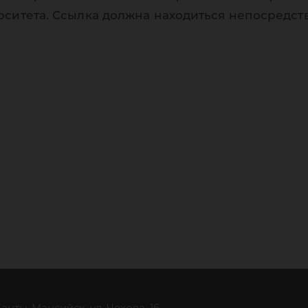
рситета. Ссылка должна находиться непосредст
 Ханты-Мансийск, ул. Чехова, 16