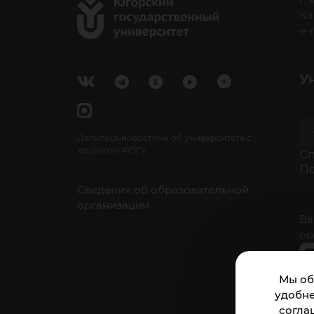
Ка
e-
У
Делитесь новостями об университете с
хештегом #ЮГУ
Cп
П
Сведения об образовательной
организации
Ва
ор
Мы об
удобне
согла