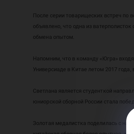
После серии товарищеских встреч по во
объявлено, что одна из ватерполисток
обмена опытом.
Напомним, что в команду «Югра» входя
Универсиаде в Китае летом 2017 года, 
Светлана является студенткой направл
юниорской сборной России стала побе
Золотая медалистка поделилась с нам
китайская сборная более опытная, а, в