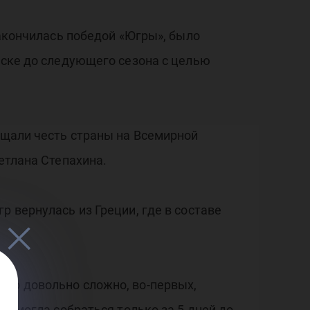
закончилась победой «Югры», было
йске до следующего сезона с целью
ищали честь страны на Всемирной
етлана Степахина.
р вернулась из Греции, где в составе
ыло довольно сложно, во-первых,
а смогла собраться только за 5 дней до