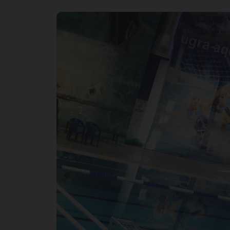
во
сб
Ю