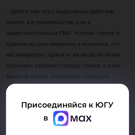
– Дело в том, что с Андреем мы работали
вместе: я в правительстве, а он в
правительственных СМИ. Условно говоря, в
курилке мы разговорились и оказалось, что
нас интересуют одни и те же вещи, но он как
журналист работает гораздо глубже, а я как
философ скорее анализирую городскую
мифологию и легенды. Тогда Андрей подарил
мне свою книгу «Сибирская косточка», после
Присоединяйся к ЮГУ
чего я понял, что у нас было примерно
в
одинаковое детство, и поэтому первое
заседание клуба я решил начать с темы