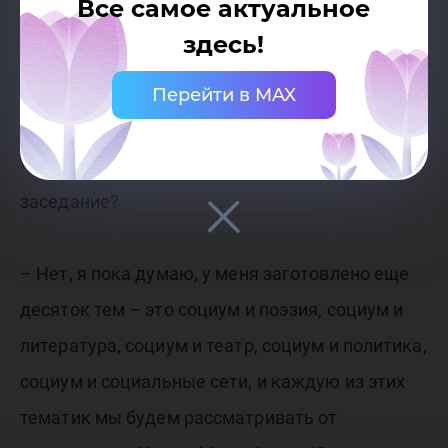
Все самое актуальное
патриотики, и здесь лучше писателя и
здесь!
журналиста Андрея Рябова, мне кандидатуры
было не найти.
Перейти в MAX
– Выбрана ли уже тема на следующее
заседание?
– Нет, я пока думаю, у меня заготовлено еще
десяток тем – это социум и поэзия, социум и
литература, социум и театр, социум и политика,
социум и социальные сети, и каждую из этих
тематик мы будем рассматривать от