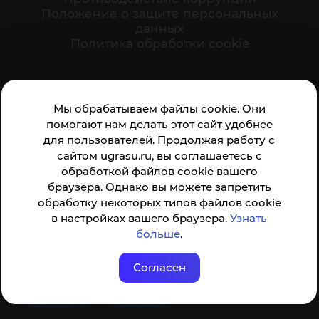
Положение о защите персональных
данных
Политика обработки cookie
Ваше мнение формирует официальный рейтинг
Мы обрабатываем файлы cookie. Они
организации:
помогают нам делать этот сайт удобнее
для пользователей. Продолжая работу с
сайтом ugrasu.ru, вы соглашаетесь с
обработкой файлов cookie вашего
браузера. Однако вы можете запретить
обработку некоторых типов файлов cookie
Анкета доступна по QR-коду, а так же по прямой
в настройках вашего браузера.
Узнать
ссылке
больше
.
Согласен
© ФГБОУ ВО ЮГУ 2001–2026