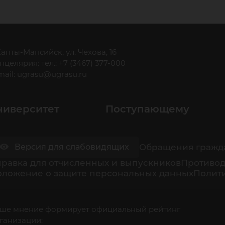
 Ханты-Мансийск, ул. Чехова, 16
нцелярия: тел.: +7 (3467) 377-000
mail:
ugrasu@ugrasu.ru
ниверситет
Поступающему
Обращения гражд
Версия для слабовидящих
равка для отчисленных и выпускников
Противод
оложение о защите персональных данных
Полити
ше мнение формирует официальный рейтинг
ганизации: