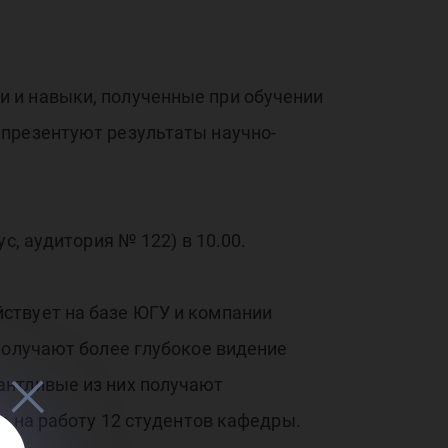
 и навыки, полученные при обучении
 презентуют результаты научно-
с, аудитория № 122) в 10.00.
ствует на базе ЮГУ и компании
получают более глубокое видение
антливые из них получают
о на работу 12 студентов кафедры.