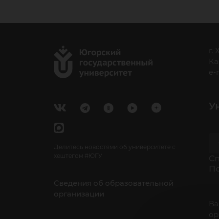
г.
Ка
e-
У
Делитесь новостями об университете с
хештегом #ЮГУ
Cп
П
Сведения об образовательной
организации
Ва
ор