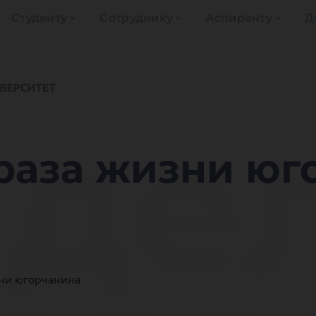
Студенту
Сотруднику
Аспиранту
Д
де
раза жизни юг
ни югорчанина