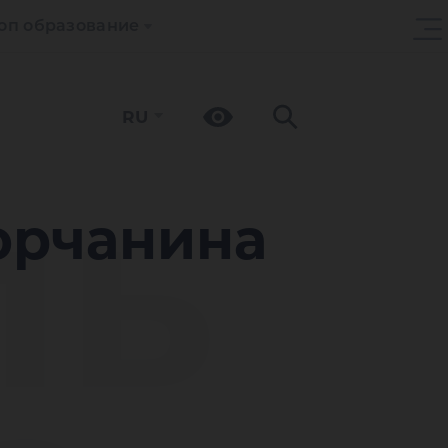
оп образование
RU
ль
орчанина