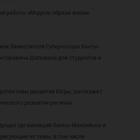
а
ой работы «Модель образа жизни
и
тием Заместителя Губернатора Ханты-
кторовича Шаповала для студентов и
ан
ерспективы развития Югры, расскажет
ического развития региона.
едущих организаций Ханты-Мансийска и
ресующие их темы, в том числе