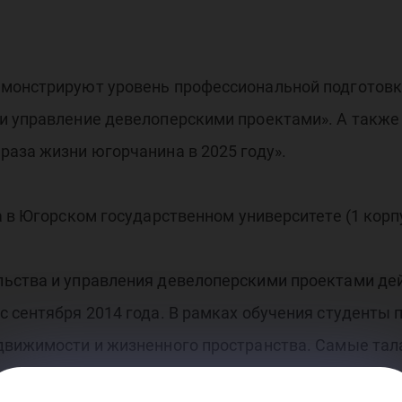
монстрируют уровень профессиональной подготовки
и управление девелоперскими проектами». А также
аза жизни югорчанина в 2025 году».
 в Югорском государственном университете (1 корпу
ьства и управления девелоперскими проектами дей
 сентября 2014 года. В рамках обучения студенты 
движимости и жизненного пространства. Самые тал
ть в ССТ. По итогам двух лет обучения было принят