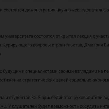
раз
 состоится демонстрация научно-исследовательск
зн
м университете состоится открытая лекция с учас
, курирующего вопросы строительства, Дмитрия Ви
.
орч
 с будущими специалистами своими взглядами на п
остижении стратегических целей социально-эконом
а и студентов ЮГУ присоединятся руководители в
АО. У слушателей будет возможность обсудить инте