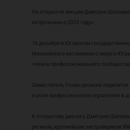
об
На открытой лекции Дмитрия Шаповала
югорчанина в 2025 году».
жи
16 декабря в Югорском государственно
Мансийского автономного округа-Югры
членов профессионального сообщества
юг
Заместитель Главы региона поделится
о роли профессионалов-строителей в д
К открытому диалогу Дмитрия Шаповал
региона, крупнейших застройщиков ХМ