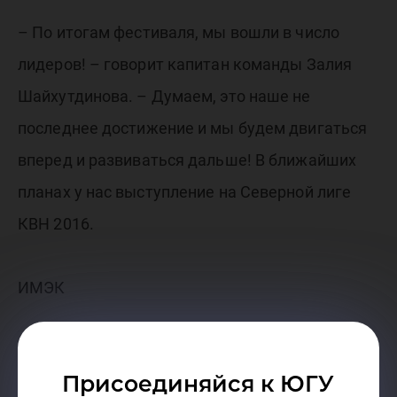
– По итогам фестиваля, мы вошли в число
лидеров! – говорит капитан команды Залия
Шайхутдинова. – Думаем, это наше не
последнее достижение и мы будем двигаться
вперед и развиваться дальше! В ближайших
планах у нас выступление на Северной лиге
КВН 2016.
ИМЭК
Присоединяйся к ЮГУ