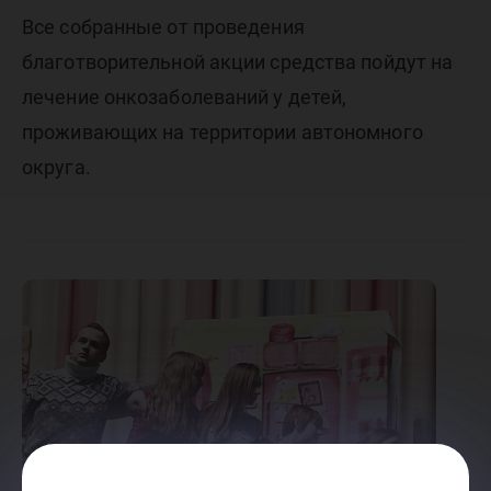
Все собранные от проведения
благотворительной акции средства пойдут на
лечение онкозаболеваний у детей,
проживающих на территории автономного
округа.