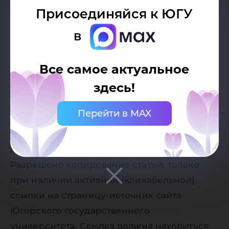
Присоединяйся к ЮГУ
в
Все самое актуальное
здесь!
Дата публикации:
21.04.2015
Перейти в MAX
Автор:
Пресс-служба Югорского
государственного университета
Разрешено копирование статей, только
при наличии активной (кликабельной)
ссылки на страницу-источник сайта
Югорского государственного
университета. Ссылка должна находиться