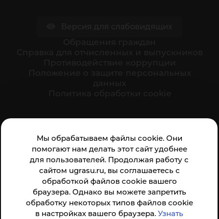
Версия для слабовидящих
Обращения граждан
Cправка для отчисленных и выпускников
Противодействие коррупции
Положение о защите персональных
данных
Политика обработки cookie
Ваше мнение формирует официальный рейтинг
Мы обрабатываем файлы cookie. Они
организации:
помогают нам делать этот сайт удобнее
для пользователей. Продолжая работу с
сайтом ugrasu.ru, вы соглашаетесь с
обработкой файлов cookie вашего
браузера. Однако вы можете запретить
обработку некоторых типов файлов cookie
Анкета доступна по QR-коду, а так же по прямой
в настройках вашего браузера.
Узнать
ссылке