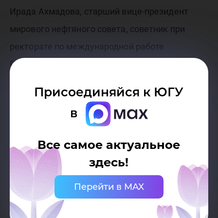
Ирада Ахмадова, старший вице-президент
мирового нефтяного совета, советник при
ректорате по международной работе
Российского государственного университета
нефти и газа имени И.М. Губкина Анатолий
Присоединяйся к ЮГУ
Золотухин.
в
– На протяжении сегодняшнего дня мы
Все самое актуальное
услышали очень много интересных трендов,
здесь!
как будет развиваться нефтяная отрасль.
Перейти в MAX
Увидели презентации лучших практик
кадрового обеспечения сферы ТЭК и создания