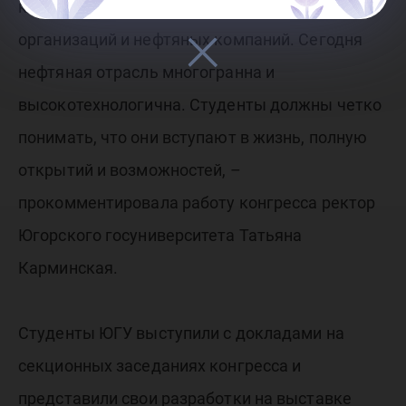
коллабораций научно-образовательных
организаций и нефтяных компаний. Сегодня
нефтяная отрасль многогранна и
высокотехнологична. Студенты должны четко
понимать, что они вступают в жизнь, полную
открытий и возможностей, –
прокомментировала работу конгресса ректор
Югорского госуниверситета Татьяна
Карминская.
Студенты ЮГУ выступили с докладами на
секционных заседаниях конгресса и
представили свои разработки на выставке