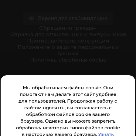
Версия для слабовидящих
Обращения граждан
Cправка для отчисленных и выпускников
Противодействие коррупции
Положение о защите персональных
данных
Политика обработки cookie
Ваше мнение формирует официальный рейтинг
Мы обрабатываем файлы cookie. Они
организации:
помогают нам делать этот сайт удобнее
для пользователей. Продолжая работу с
сайтом ugrasu.ru, вы соглашаетесь с
обработкой файлов cookie вашего
браузера. Однако вы можете запретить
обработку некоторых типов файлов cookie
Анкета доступна по QR-коду, а так же по прямой
в настройках вашего браузера.
Узнать