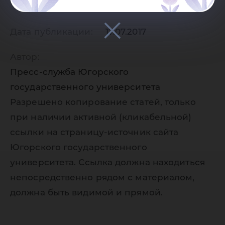
Дата публикации:
17.07.2017
Автор:
Пресс-служба Югорского
государственного университета
Разрешено копирование статей, только
при наличии активной (кликабельной)
ссылки на страницу-источник сайта
Югорского государственного
университета. Ссылка должна находиться
непосредственно рядом с материалом,
должна быть видимой и прямой.