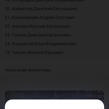
20. Филиппов Дмитрий Евгеньевич
21. Коломийцев Андрей Олегович
22. Фролов Максим Евгеньевич
23. Ганеев Дмитрий Евгеньевич
24. Коршиков Илья Владимирович
25. Чигрин Матвей Юрьевич
Анастасия Фокейчева