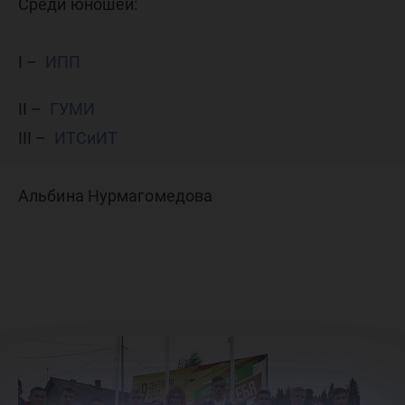
Среди юношей:
I –
ИПП
II –
ГУМИ
III –
ИТСиИТ
Альбина Нурмагомедова