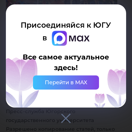
Присоединяйся к ЮГУ
в
Все самое актуальное
здесь!
Перейти в MAX
Дата публикации:
13.09.2017
Автор:
Пресс-служба Югорского
государственного университета
Разрешено копирование статей, только