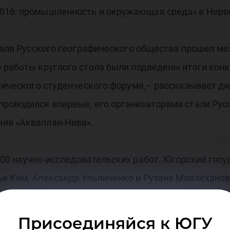
016: промышленность и окружающая среда» в Норв
иваля Русского географического общества прошел 
 работы круглого стола были подведены итоги конк
ктического студенческого форума¸– рассказывает д
проводился впервые, его организаторами стали Рус
ия «Акваплан-Нива».
200 научно-исследовательских работ. Югорский гос
ья Ким, Александр Ульянченко и Рузана Мавлехано
гики и психологии Веры Лобовой.
Присоединяйся к ЮГУ