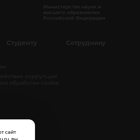
Министерство науки и
высшего образования
Российской Федерации
Студенту
Сотруднику
ан
ействие коррупции
ка обработки cookie
т сайт
.ru, вы