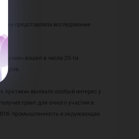
и. Она представляла исследование
едения» вошел в число 20-ти
стеров.
в Арктики» вызвало особый интерес у
 получил грант для очного участия в
 2016: промышленность и окружающая