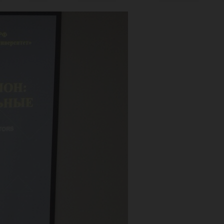
чес
и!