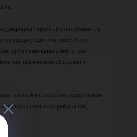
егии.
международный круглый стол «Освоение
урса среди студентов российских
иректор Гуманитарного института
ское географическое общество и
ударственный университет представили
ва, выполнившие свои работы под