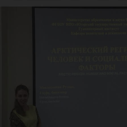
кти
беж