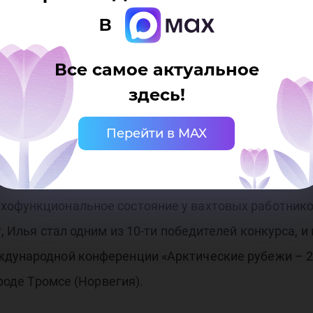
а были отмечены жюри.
в
ность за исследования в области изучения Арктик
Все самое актуальное
льные факторы».
здесь!
м «Ненцы и Арктика: формы приспособительного пов
Перейти в MAX
дставлены на международной конференции в виде по
хофункциональное состояние у вахтовых работнико
, Илья стал одним из 10-ти победителей конкурса, и
еждународной конференции «Арктические рубежи –
ороде Тромсе (Норвегия).