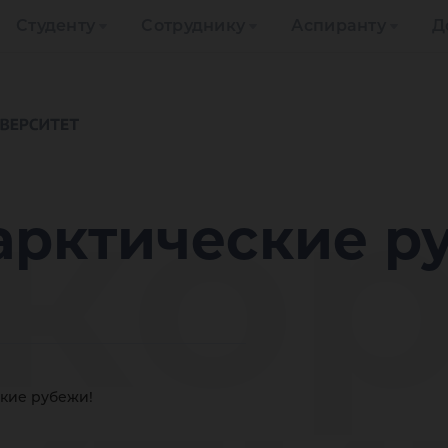
Студенту
Сотруднику
Аспиранту
Д
ко
арктические р
кие рубежи!