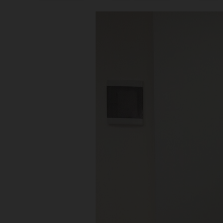
ар
ру