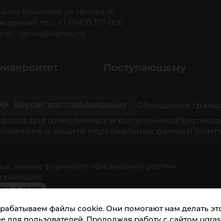
 Ханты-Мансийск, ул. Чехова, 16
нцелярия: тел.: +7 (3467) 377-000
mail:
ugrasu@ugrasu.ru
ниверситет
Поступающему
Обращения гражд
Версия для слабовидящих
равка для отчисленных и выпускников
Противод
оложение о защите персональных данных
Полити
ше мнение формирует официальный рейтинг
ганизации:
рабатываем файлы cookie. Они помогают нам делать это
е для пользователей. Продолжая работу с сайтом ugrasu