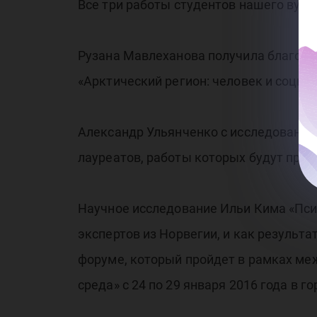
Все три работы студентов нашего вуз
Рузана Мавлеханова получила благодар
«Арктический регион: человек и социа
Александр Ульянченко с исследование
лауреатов, работы которых будут пре
Научное исследование Ильи Кима «Пси
экспертов из Норвегии, и как результат
форуме, который пройдет в рамках м
среда» с 24 по 29 января 2016 года в г