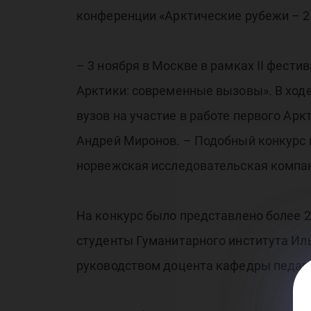
конференции «Арктические рубежи – 2
– 3 ноября в Москве в рамках II фест
Арктики: современные вызовы». В ходе
вузов на участие в работе первого Ар
Андрей Миронов. – Подобный конкурс 
норвежская исследовательская компан
На конкурс было представлено более 
студенты Гуманитарного института Ил
руководством доцента кафедры педаго