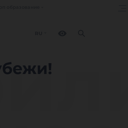
оп образование
RU
рил
убежи!