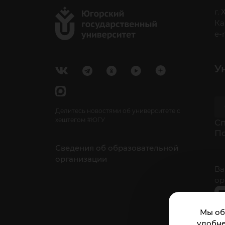
г.
Ка
e-
У
Делитесь новостями об университете с
хештегом #ЮГУ
Cп
П
Сведения об образовательной
организации
Ва
ор
Мы об
удобне