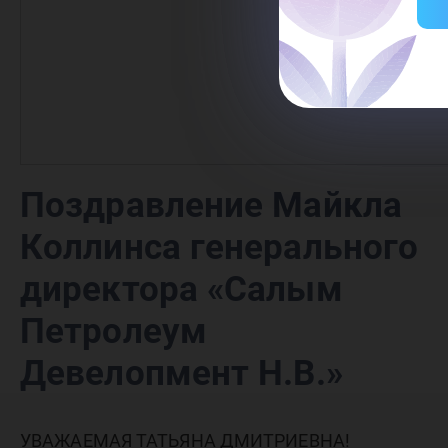
Поздравление Майкла
Коллинса генерального
директора «Салым
Петролеум
Девелопмент Н.В.»
УВАЖАЕМАЯ ТАТЬЯНА ДМИТРИЕВНА!