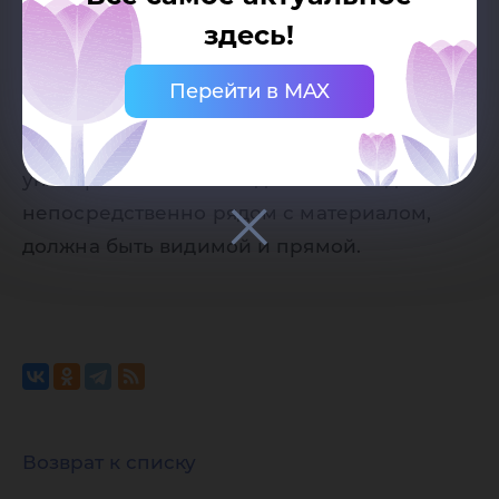
государственного университета
здесь!
Разрешено копирование статей, только
при наличии активной (кликабельной)
Перейти в MAX
ссылки на страницу-источник сайта
Югорского государственного
университета. Ссылка должна находиться
непосредственно рядом с материалом,
должна быть видимой и прямой.
Возврат к списку