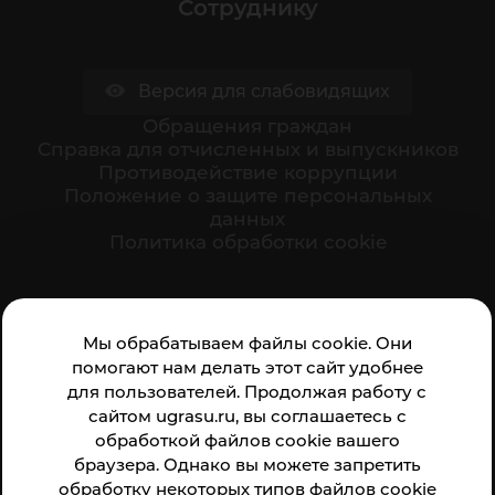
Сотруднику
Версия для слабовидящих
Обращения граждан
Cправка для отчисленных и выпускников
Противодействие коррупции
Положение о защите персональных
данных
Политика обработки cookie
Ваше мнение формирует официальный рейтинг
Мы обрабатываем файлы cookie. Они
организации:
помогают нам делать этот сайт удобнее
для пользователей. Продолжая работу с
сайтом ugrasu.ru, вы соглашаетесь с
обработкой файлов cookie вашего
браузера. Однако вы можете запретить
обработку некоторых типов файлов cookie