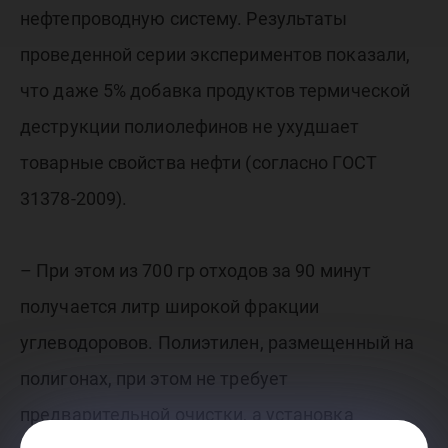
нефтепроводную систему. Результаты
проведенной серии экспериментов показали,
что даже 5% добавка продуктов термической
деструкции полиолефинов не ухудшает
товарные свойства нефти (согласно ГОСТ
31378-2009).
– При этом из 700 гр отходов за 90 минут
получается литр широкой фракции
углеводоровов. Полиэтилен, размещенный на
полигонах, при этом не требует
предварительной очистки, а установка