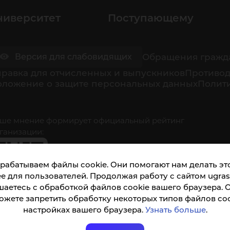
ниверситет
Поступающему
Обращения гражд
Версия для слабовидящих
равка для отчисленных и выпускников
Противод
оложение о защите персональных данных
Полити
ше мнение формирует официальный рейтинг
ганизации:
рабатываем файлы cookie. Они помогают нам делать это
е для пользователей. Продолжая работу с сайтом ugrasu
шаетесь с обработкой файлов cookie вашего браузера. 
ожете запретить обработку некоторых типов файлов coo
кета доступна по QR-коду, а так же по прямой
настройках вашего браузера.
Узнать больше
.
ылке