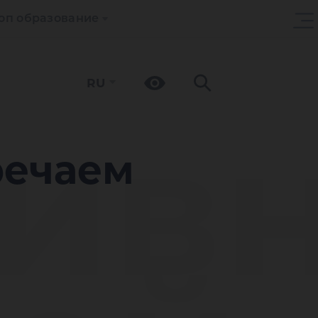
оп образование
RU
ив
речаем