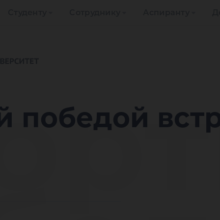
Студенту
Сотруднику
Аспиранту
Д
орт
й победой вст