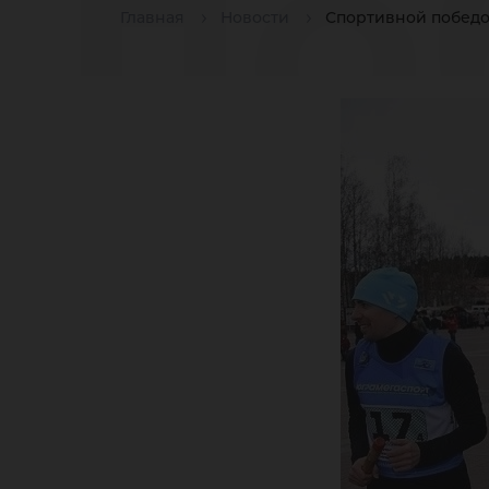
по
Главная
Новости
Спортивной победо
вс
ве