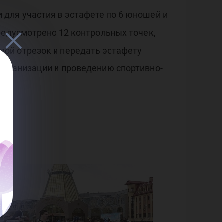
для участия в эстафете по 6 юношей и
редусмотрено 12 контрольных точек,
ой отрезок и передать эстафету
организации и проведению спортивно-