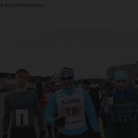
бе
й встречаем весну
тре
сну