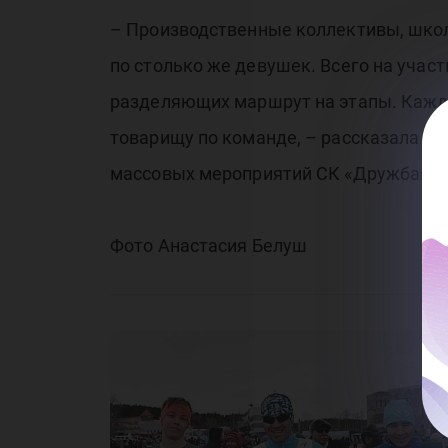
– Производственные коллективы, школ
по столько же девушек. Всего на учас
разделяющих маршрут на этапы. Кажды
товарищу по команде, – рассказала и
массовых мероприятий СК «Дружба» Л
Фото Анастасия Белуш