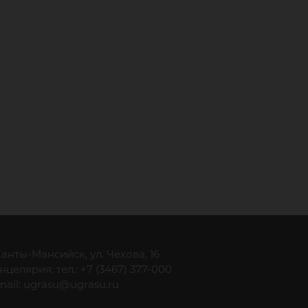
 Ханты-Мансийск, ул. Чехова, 16
нцелярия: тел.: +7 (3467) 377-000
mail:
ugrasu@ugrasu.ru