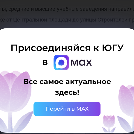
ы, средние и высшие учебные заведения направили 
тке от Центральной площади до улицы Строителей п
й бегун должен был максимально быстро пройти св
сполняющая обязанности заместителя директора по 
Присоединяйся к ЮГУ
ариса Лысенкова.
в
Все самое актуальное
здесь!
Перейти в MAX