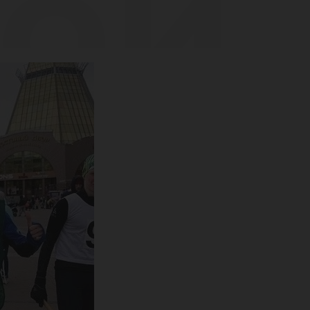
дой
чае