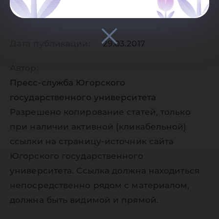
Дата публикации:
29.03.2017
Автор:
Пресс-служба Югорского
государственного университета
Разрешено копирование статей, только
при наличии активной (кликабельной)
ссылки на страницу-источник сайта
Югорского государственного
университета. Ссылка должна находиться
непосредственно рядом с материалом,
должна быть видимой и прямой.