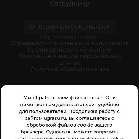
Сотруднику
Версия для слабовидящих
Обращения граждан
Cправка для отчисленных и выпускников
Противодействие коррупции
Положение о защите персональных
данных
Политика обработки cookie
Ваше мнение формирует официальный рейтинг
Мы обрабатываем файлы cookie. Они
организации:
помогают нам делать этот сайт удобнее
для пользователей. Продолжая работу с
сайтом ugrasu.ru, вы соглашаетесь с
обработкой файлов cookie вашего
браузера. Однако вы можете запретить
обработку некоторых типов файлов cookie