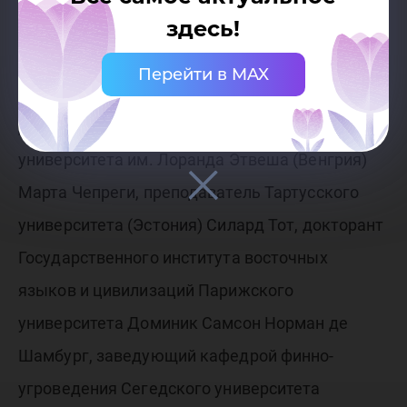
здесь!
В работе конференции принимают участие
Перейти в MAX
немало ученых с мировым именем, например,
доцент кафедры финно-угроведения
университета им. Лоранда Этвеша (Венгрия)
Марта Чепреги, преподаватель Тартусского
университета (Эстония) Силард Тот, докторант
Государственного института восточных
языков и цивилизаций Парижского
университета Доминик Самсон Норман де
Шамбург, заведующий кафедрой финно-
угроведения Сегедского университета