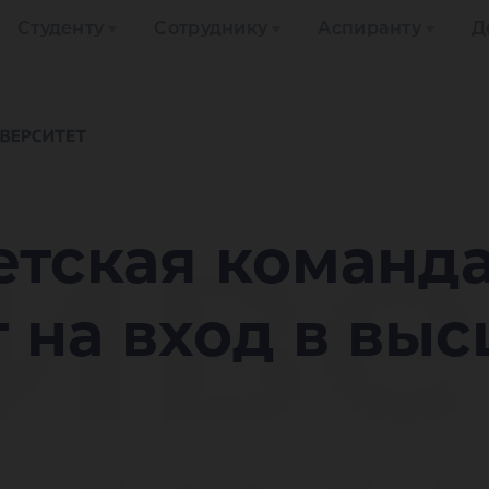
Студенту
Сотруднику
Аспиранту
Д
иве
етская команд
 на вход в вы