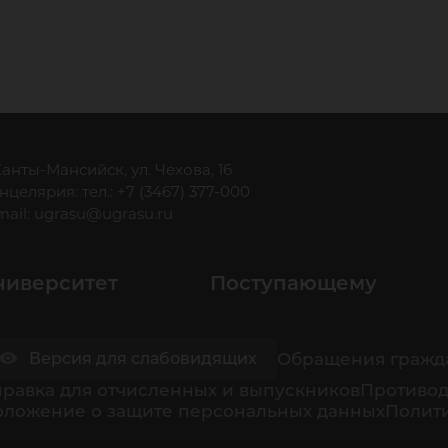
 Ханты-Мансийск, ул. Чехова, 16
нцелярия: тел.: +7 (3467) 377-000
mail:
ugrasu@ugrasu.ru
ниверситет
Поступающему
Обращения гражд
Версия для слабовидящих
равка для отчисленных и выпускников
Противод
оложение о защите персональных данных
Полити