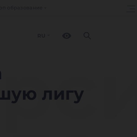
оп образование
RU
рси
а
сшую лигу