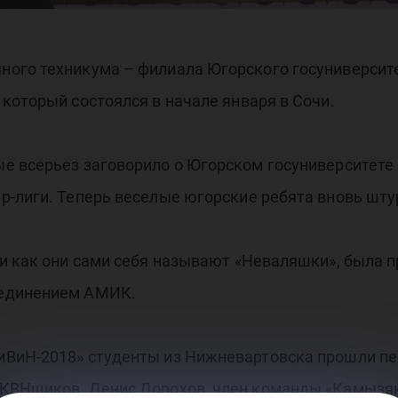
ого техникума – филиала Югорского госуниверсит
который состоялся в начале января в Сочи.
 всерьез заговорило о Югорском госуниверситете в
р-лиги. Теперь веселые югорские ребята вновь шт
или как они сами себя называют «Неваляшки», был
ъединением АМИК.
ВиН-2018» студенты из Нижневартовска прошли пер
 КВНщиков. Денис Дорохов, член команды «Камызяк