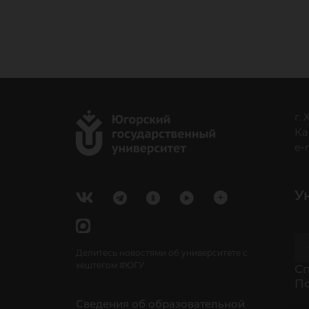
г.
Ка
e-
У
Делитесь новостями об университете с
хештегом #ЮГУ
Cп
П
Сведения об образовательной