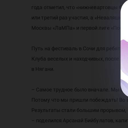
года отметил, что «нижневартовцы бо
или третий раз участия, а «Неваляшки»
Москвы «ЛаМПа» и первой лиге «Поволж
Путь на фестиваль в Сочи для ребят б
Клуба веселых и находчивых, после зав
в Нягани.
– Самое трудное было вначале. Мы спал
Потому что мы пришли побеждать! Во в
Результаты стали большим прорывом, к
– поделился Арсанай Бийбулатов, кап