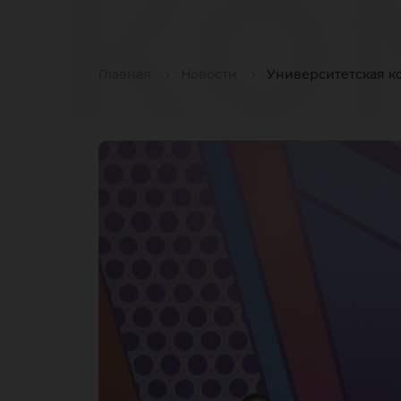
ко
Главная
Новости
Университетская к
пр
вх