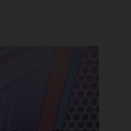
да
нду
в в