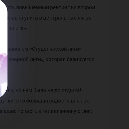
лучить повышенный рейтинг на второй
 шанс выступить в центральных лигах
мьер-лиге».
а чемпионом «Студенческой лиги»
 «Северной лиги», которая базируется
ыхали, но нам было не до отдыха!
утки. Это большая радость для нас.
а шанс попасть в телевизионную лигу,