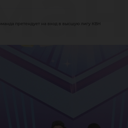
ман
оманда претендует на вход в высшую лигу КВН
ете
од 