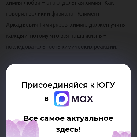
химия любви – это отдельная химия. Как
говорил великий физиолог Климент
Аркадьевич Тимирязев, химию должен учить
каждый, потому что вся наша жизнь –
последовательность химических реакций.
Фото Булата Сабитова
Присоединяйся к ЮГУ
в
Все самое актуальное
здесь!