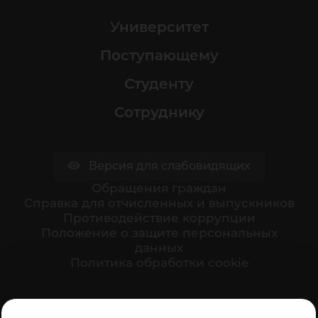
Университет
Поступающему
Студенту
Сотруднику
Версия для слабовидящих
Обращения граждан
Cправка для отчисленных и выпускников
Противодействие коррупции
Положение о защите персональных
данных
Политика обработки cookie
Ваше мнение формирует официальный рейтинг