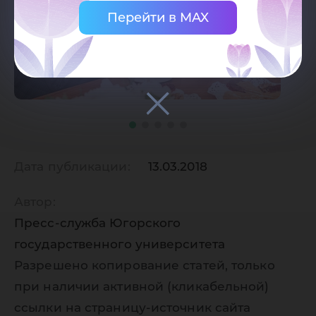
Перейти в MAX
Дата публикации:
13.03.2018
Автор:
Пресс-служба Югорского
государственного университета
Разрешено копирование статей, только
при наличии активной (кликабельной)
ссылки на страницу-источник сайта