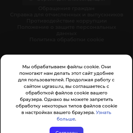
Обращения граждан
Cправка для отчисленных и выпускников
Противодействие коррупции
Положение о защите персональных
данных
Политика обработки cookie
Ваше мнение формирует официальный рейтинг
Мы обрабатываем файлы cookie. Они
организации:
помогают нам делать этот сайт удобнее
для пользователей. Продолжая работу с
сайтом ugrasu.ru, вы соглашаетесь с
обработкой файлов cookie вашего
браузера. Однако вы можете запретить
обработку некоторых типов файлов cookie
Анкета доступна по QR-коду, а так же по прямой
в настройках вашего браузера.
Узнать
ссылке
больше
.
Согласен