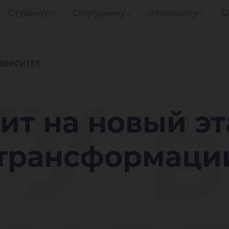
Студенту
Сотруднику
Аспиранту
Д
У в
ит на новый эт
трансформаци