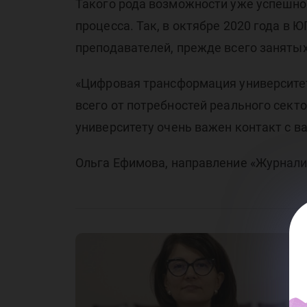
Такого рода возможности уже успешн
процесса. Так, в октябре 2020 года в 
преподавателей, прежде всего занят
«Цифровая трансформация университета
всего от потребностей реального сект
университету очень важен контакт с в
Ольга Ефимова, направление «Журналис