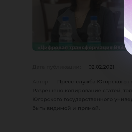
Дата публикации:
02.02.2021
Автор:
Пресс-служба Югорского г
Разрешено копирование статей, тол
Югорского государственного униве
быть видимой и прямой.