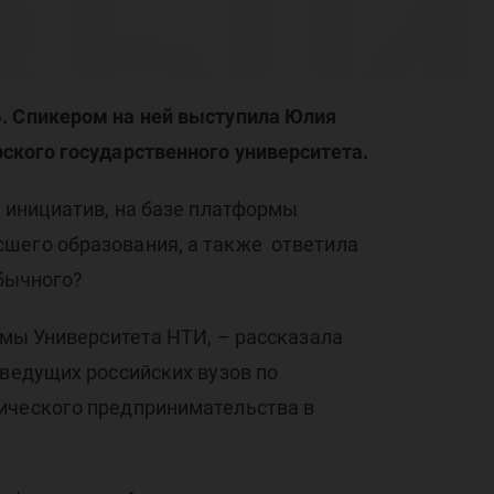
вый
ово
». Спикером на ней выступила Юлия
ского государственного университета.
 инициатив, на базе платформы
сшего образования, а также ответила
обычного?
сфо
ммы Университета НТИ, – рассказала
 ведущих российских вузов по
гического предпринимательства в