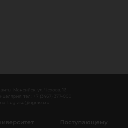
 Ханты-Мансийск, ул. Чехова, 16
нцелярия: тел.: +7 (3467) 377-000
mail:
ugrasu@ugrasu.ru
ниверситет
Поступающему