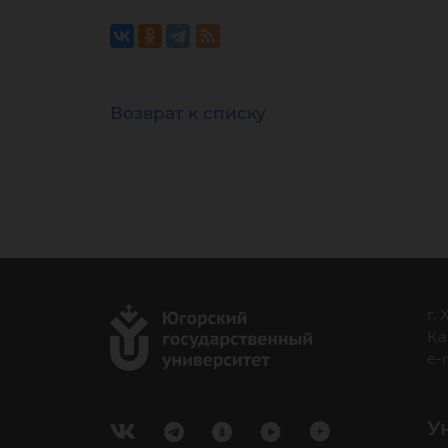
Возврат к списку
г.
Ка
e-
У