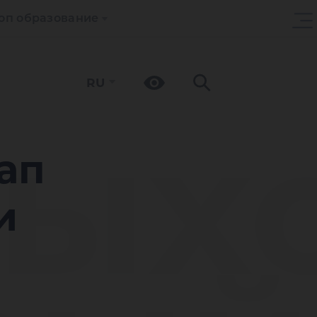
оп образование
RU
ых
ап
и