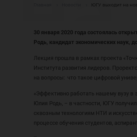
на
Главная
Новости
ЮГУ выходит на но
ци
30 января 2020 года состоялась откр
Родь, кандидат экономических наук, д
Лекция прошла в рамках проекта «Точк
Института развития лидеров. Прорект
на вопросы: что такое цифровой унив
тр
«Эффективно работать нашему вузу в э
Юлия Родь, – в частности, ЮГУ получи
сквозным технологиям НТИ и искусств
процессе обучения студентов, аспиран