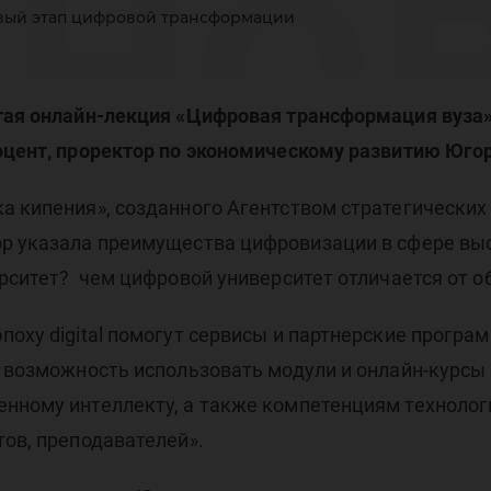
 но
вый этап цифровой трансформации
фр
ытая онлайн-лекция «Цифровая трансформация вуза
оцент, проректор по экономическому развитию Югор
а кипения», созданного Агентством стратегических
ор указала преимущества цифровизации в сфере вы
ерситет? чем цифровой университет отличается от 
ан
поху digital помогут сервисы и партнерские програ
л возможность использовать модули и онлайн-курсы
енному интеллекту, а также компетенциям техноло
тов, преподавателей».