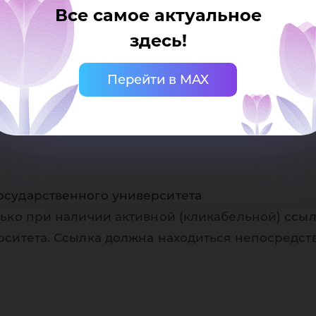
Все самое актуальное
здесь!
Перейти в MAX
осударственного университета
ько при наличии активной (кликабельной) ссыл
рситета. Ссылка должна находиться непосредст