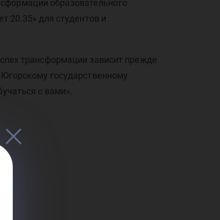
нсформации образовательного
т 20.35» для студентов и
 успех трансформации зависит прежде
му Югорскому государственному
бучаться с вами».