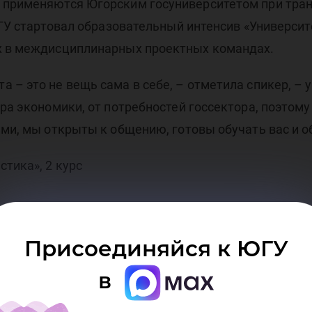
о применяются Югорским госуниверситетом при тра
ЮГУ стартовал образовательный интенсив «Университе
ых в междисциплинарных проектных командах.
 – это не вещь сама в себе, – отметила спикер, –
ора экономики, от потребностей госсектора, поэто
ами, мы открыты к общению, готовы обучать вас и о
тика», 2 курс
Присоединяйся к ЮГУ
в