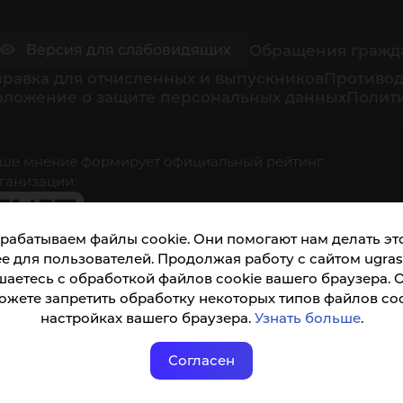
Обращения гражд
Версия для слабовидящих
равка для отчисленных и выпускников
Противод
оложение о защите персональных данных
Полити
ше мнение формирует официальный рейтинг
ганизации:
рабатываем файлы cookie. Они помогают нам делать это
е для пользователей. Продолжая работу с сайтом ugrasu
шаетесь с обработкой файлов cookie вашего браузера. 
ожете запретить обработку некоторых типов файлов coo
кета доступна по QR-коду, а так же по прямой
настройках вашего браузера.
Узнать больше
.
ылке
Согласен