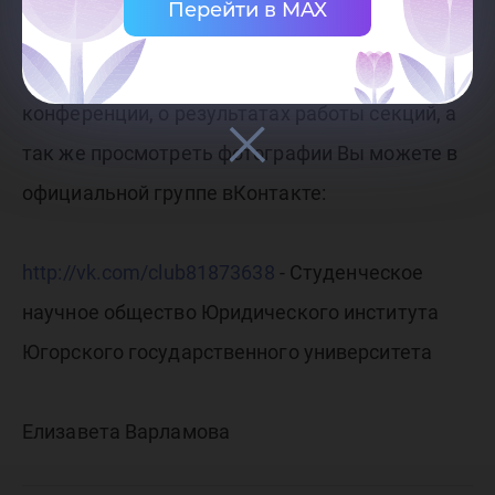
Перейти в MAX
Более подробную информацию о проведенной
конференции, о результатах работы секций, а
так же просмотреть фотографии Вы можете в
официальной группе вКонтакте:
http://vk.com/club81873638
- Студенческое
научное общество Юридического института
Югорского государственного университета
Елизавета Варламова