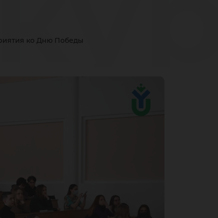
ку
риятия ко Дню Победы
ро
оти