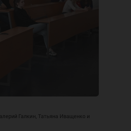
ети
рия
алерий Галкин, Татьяна Иващенко и