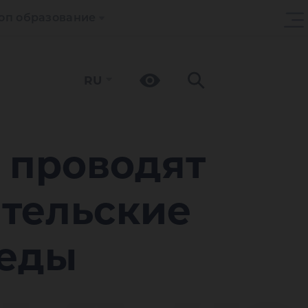
оп образование
RU
 проводят
ительские
беды