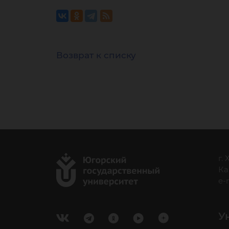
Возврат к списку
г.
Ка
e-
У