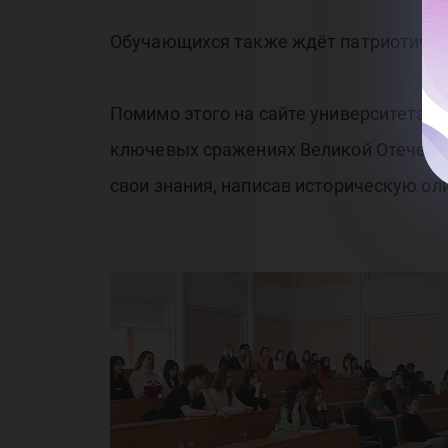
Обучающихся также ждёт патриотическ
Помимо этого на сайте университета 
ключевых сражениях Великой Отечеств
свои знания, написав историческую ол