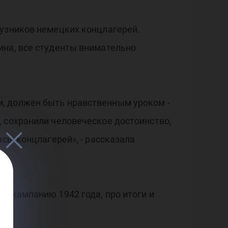
Поб
 узников немецких концлагерей.
ина, все студенты внимательно
, должен быть нравственным уроком -
, сохранили человеческое достоинство,
асы концлагерей», - рассказала
ю кампанию 1942 года, про итоги и