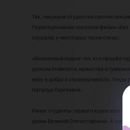
Дн
Так, накануне студентам прочли лекц
Первокурсникам показали фильм «Без 
слушали, у некоторых текли слезы.
«Жизненный подвиг тех, кто прошёл ч
уроком стойкости, мужества и гуманиз
веру в добро и справедливость. Люди 
Наталья Сергеевна.
Ранее студенты первого курса всех на
уроки Великой Отечественной. А завтра