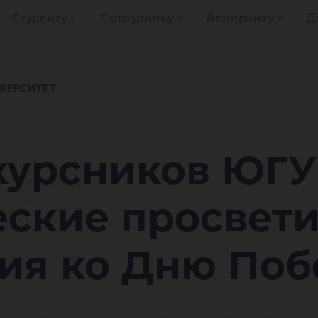
Студенту
Сотруднику
Аспиранту
Д
я
курсников ЮГУ
еские просвет
ия ко Дню По