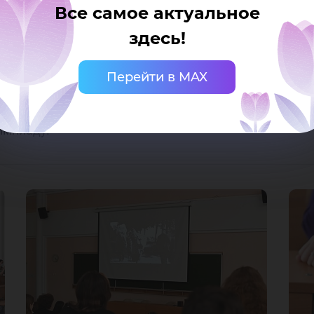
Все самое актуальное
ая акция «Рассвет Победы», которая пройдёт 8 мая
здесь!
Перейти в MAX
функционирует
интерактивная выставка
к 9 мая. Зд
енной, вкладе нашего округа и югорчан в Великую 
импиаду.