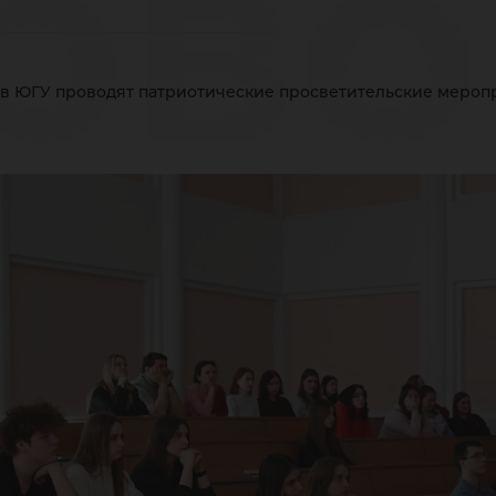
рво
в ЮГУ проводят патриотические просветительские мероп
У п
три