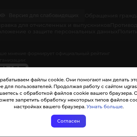
Обращения гражд
Версия для слабовидящих
равка для отчисленных и выпускников
Противод
оложение о защите персональных данных
Полити
ше мнение формирует официальный рейтинг
ганизации:
рабатываем файлы cookie. Они помогают нам делать это
е для пользователей. Продолжая работу с сайтом ugrasu
шаетесь с обработкой файлов cookie вашего браузера. 
ожете запретить обработку некоторых типов файлов coo
кета доступна по QR-коду, а так же по прямой
настройках вашего браузера.
Узнать больше
.
ылке
Согласен