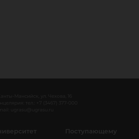
 Ханты-Мансийск, ул. Чехова, 16
нцелярия: тел.: +7 (3467) 377-000
mail:
ugrasu@ugrasu.ru
ниверситет
Поступающему