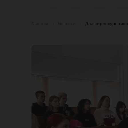
пе
Главная
Новости
Для первокурснико
ЮГ
па