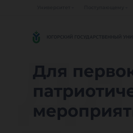
Университет
Поступающему
Дл
Для перво
патриотич
мероприят