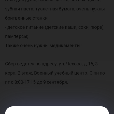
зубная паста, туалетная бумага, очень нужны
бритвенные станки;
- детское питание (детские каши, соки, пюре),
памперсы;
Также очень нужны медикаменты!
Сбор ведется по адресу: ул. Чехова, д.16, 3
корп. 2 этаж, Военный учебный центр. С пн по
пт с 8:00-17:15 до 9 сентября.