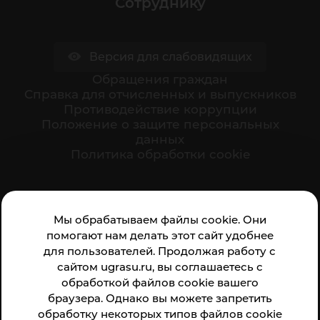
Сотруднику
Версия для слабовидящих
Обращения граждан
Cправка для отчисленных и выпускников
Противодействие коррупции
Положение о защите персональных
данных
Политика обработки cookie
Ваше мнение формирует официальный рейтинг
Мы обрабатываем файлы cookie. Они
организации:
помогают нам делать этот сайт удобнее
для пользователей. Продолжая работу с
сайтом ugrasu.ru, вы соглашаетесь с
обработкой файлов cookie вашего
браузера. Однако вы можете запретить
обработку некоторых типов файлов cookie
Анкета доступна по QR-коду, а так же по прямой