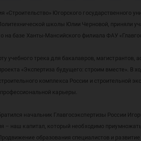
дущ
ия «Строительство» Югорского государственного ун
 Политехнической школы Юлии Черновой, приняли у
о на базе Ханты-Мансийского филиала ФАУ «Главгос
ту учебного трека для бакалавров, магистрантов,
роекта «Экспертиза будущего: строим вместе». В х
троительного комплекса России и строительной экс
 профессиональной карьеры.
братился начальник Главгосэкспертизы России Игор
ия – наш капитал, который необходимо приумножат
Продвижение образования специалистов и развитие 