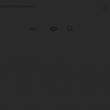
оп образование
RU
ете