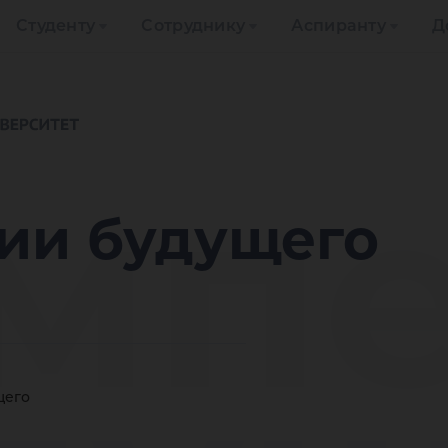
Студенту
Сотруднику
Аспиранту
Д
мп
ии будущего
щего