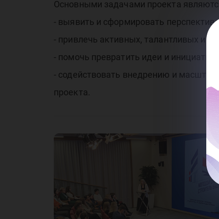
Основными задачами проекта являютс
- выявить и сформировать перспективн
- привлечь активных, талантливых и 
- помочь превратить идеи и инициатив
- содействовать внедрению и масштаб
проекта.