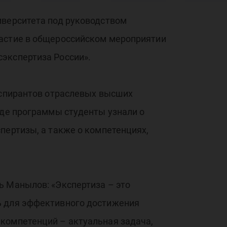
ег
иверситета под руководством
частие в общероссийском мероприятии
экспертиза России».
 аспирантов отраслевых высших
оде программы студенты узнали о
пертизы, а также о компетенциях,
ь Манылов: «Экспертиза – это
ь для эффективного достижения
компетенций – актуальная задача,