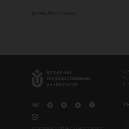
Возврат к списку
г.
Ка
e-
У
Делитесь новостями об университете с