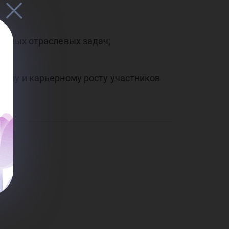
етных отраслевых задач;
ному и карьерному росту участников