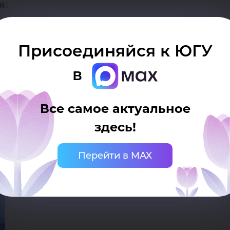
я:
ые идеи по развитию строительной отрасли;
проектно-мыслящих специалистов к решению приорит
Присоединяйся к ЮГУ
ы в конкретные проекты;
в
ированию лучших проектов, а также профессиональ
Все самое актуальное
здесь!
Перейти в MAX