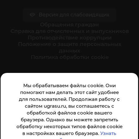
Версия для слабовидящих
Обращения граждан
Cправка для отчисленных и выпускников
Противодействие коррупции
Положение о защите персональных
данных
Политика обработки cookie
Ваше мнение формирует официальный рейтинг
Мы обрабатываем файлы cookie. Они
организации:
помогают нам делать этот сайт удобнее
для пользователей. Продолжая работу с
сайтом ugrasu.ru, вы соглашаетесь с
обработкой файлов cookie вашего
браузера. Однако вы можете запретить
обработку некоторых типов файлов cookie
Анкета доступна по QR-коду, а так же по прямой
в настройках вашего браузера.
Узнать
ссылке