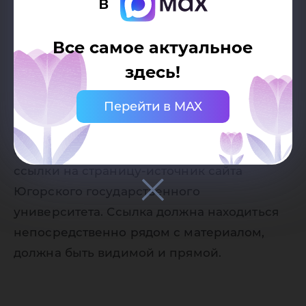
в
Дата публикации:
29.12.2023
Все самое актуальное
Автор:
здесь!
Пресс-служба Югорского
Перейти в MAX
государственного университета
Разрешено копирование статей, только
при наличии активной (кликабельной)
ссылки на страницу-источник сайта
Югорского государственного
университета. Ссылка должна находиться
непосредственно рядом с материалом,
должна быть видимой и прямой.