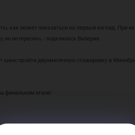
таж
сты, как может показаться на первый взгляд. При и
, но интересно», - поделилась Валерия.
ат шанс пройти двухмесячную стажировку в Минобр
ссл
на финальном этапе!