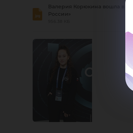
Ро
Валерия Корюкина вошла в чи
России»
956.38 КБ