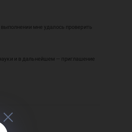
ёр
х выполнении мне удалось проверить
науки и в дальнейшем — приглашение
уж