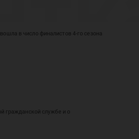
нтк
ис
вошла в число финалистов 4-го сезона
та
ой гражданской службе и о