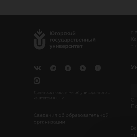
г.
Ка
e-
У
Делитесь новостями об университете с
хештегом #ЮГУ
Cп
П
Сведения об образовательной
организации
Ва
ор