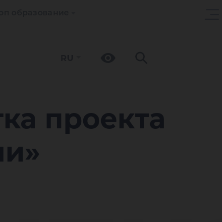
оп образование
RU
ка проекта
ии»