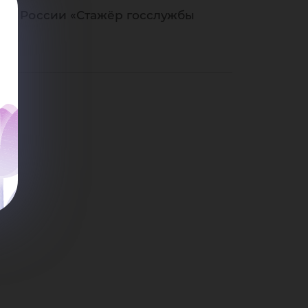
и»
уки России «Стажёр госслужбы