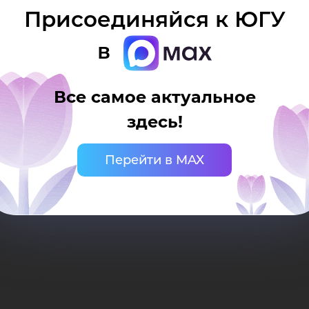
сси
Присоединяйся к ЮГУ
сло финалистов 4-го сезона проекта Минобрна
в
Все самое актуальное
здесь!
Перейти в MAX