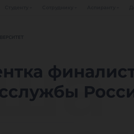
Студенту
Сотруднику
Аспиранту
Д
ша
ентка финалист
осслужбы Росс