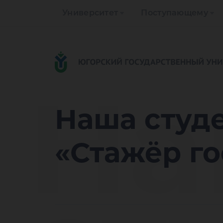
Университет
Поступающему
На
Наша студ
«Стажёр г