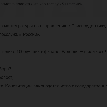
уде
налистка проекта «Стажёр госслужбы России»
нал
са магистратуры по направлению «Юриспруденция», 
госслужбы России».
 только 100 лучших в финале. Валерия — в их числе!
оек
бора?
опост;
ка, Конституции, законодательства о государственн