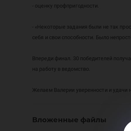
«С
- оценку профпригодности.
- «Некоторые задания были не так про
себя и свои способности. Было непросто
Впереди финал. 30 победителей получ
го
на работу в ведомство.
Желаем Валерии уверенности и удачи 
Вложенные файлы