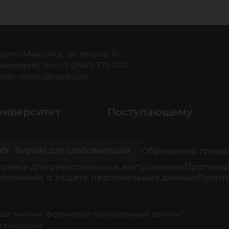
 Ханты-Мансийск, ул. Чехова, 16
нцелярия: тел.: +7 (3467) 377-000
mail:
ugrasu@ugrasu.ru
ниверситет
Поступающему
Обращения гражд
Версия для слабовидящих
равка для отчисленных и выпускников
Противод
оложение о защите персональных данных
Полити
ше мнение формирует официальный рейтинг
ганизации: