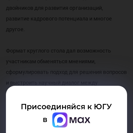
двойников для развития организаций,
развитие кадрового потенциала и многое
другое.
Формат круглого стола дал возможность
участникам обменяться мнениями,
сформулировать подход для решения вопросов
и выстроить научный диалог между
образовательными заведениями.
Присоединяйся к ЮГУ
Наши новости в МАХ — vk.cc/cXIYcZ.
в