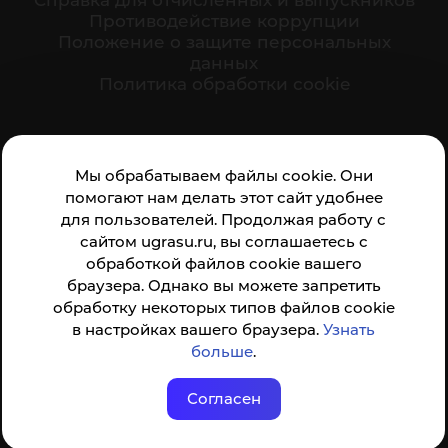
Cправка для отчисленных и выпускников
Противодействие коррупции
Положение о защите персональных
данных
Политика обработки cookie
Ваше мнение формирует официальный рейтинг
Мы обрабатываем файлы cookie. Они
организации:
помогают нам делать этот сайт удобнее
для пользователей. Продолжая работу с
сайтом ugrasu.ru, вы соглашаетесь с
обработкой файлов cookie вашего
браузера. Однако вы можете запретить
обработку некоторых типов файлов cookie
Анкета доступна по QR-коду, а так же по прямой
в настройках вашего браузера.
Узнать
ссылке
больше
.
Согласен
© ФГБОУ ВО ЮГУ 2001–2026