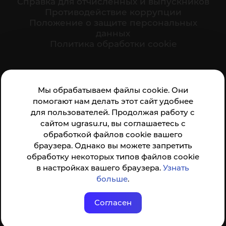
Cправка для отчисленных и выпускников
Противодействие коррупции
Положение о защите персональных
данных
Политика обработки cookie
Ваше мнение формирует официальный рейтинг
Мы обрабатываем файлы cookie. Они
организации:
помогают нам делать этот сайт удобнее
для пользователей. Продолжая работу с
сайтом ugrasu.ru, вы соглашаетесь с
обработкой файлов cookie вашего
браузера. Однако вы можете запретить
обработку некоторых типов файлов cookie
Анкета доступна по QR-коду, а так же по прямой
в настройках вашего браузера.
Узнать
ссылке
больше
.
Согласен
© ФГБОУ ВО ЮГУ 2001–2026