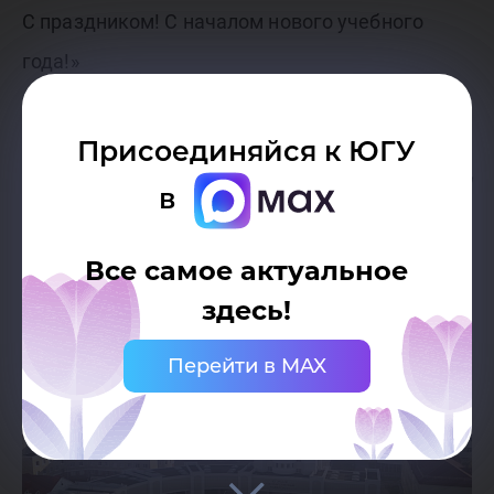
С праздником! С началом нового учебного
года!»
Присоединяйся к ЮГУ
Ректор ЮГУ Роман Кучин
в
Все самое актуальное
здесь!
Перейти в MAX