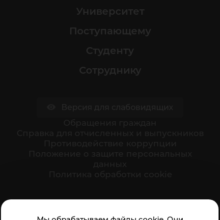
Университет
Поступающему
Студенту
Сотруднику
Версия для слабовидящих
Обращения граждан
Cправка для отчисленных и выпускников
Противодействие коррупции
Положение о защите персональных
данных
Политика обработки cookie
Ваше мнение формирует официальный рейтинг
Мы обрабатываем файлы cookie. Они