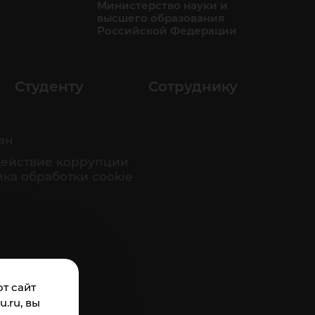
Министерство науки и
высшего образования
Российской Федерации
Студенту
Сотруднику
ан
ействие коррупции
ка обработки cookie
т сайт
.ru, вы