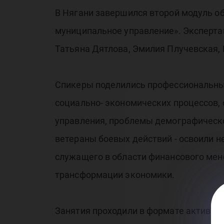
В Нягани завершился второй модуль о
муниципальное управление». Эксперт
Татьяна Дятлова, Эмилия Плучевская, 
Спикеры поделились профессиональны
социально- экономических процессов,
управления, проблемы демографической
ветераны боевых действий - освоили 
служащего в области финансового ме
трансформации экономики.
Занятия проходили в формате активно