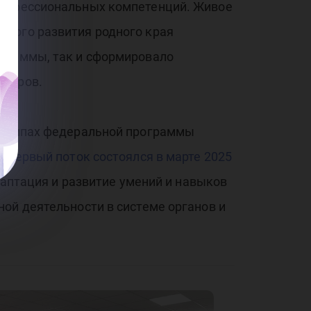
профессиональных компетенций. Живое
ского развития родного края
ограммы, так и сформировало
икеров.
ринципах федеральной программы
.
Первый поток состоялся в марте 2025
даптация и развитие умений и навыков
ой деятельности в системе органов и