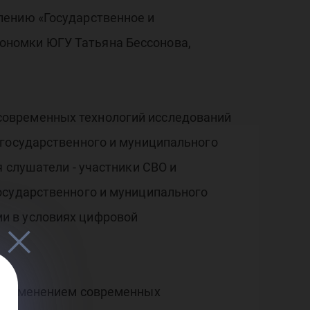
лению «Государственное и
ономки ЮГУ Татьяна Бессонова,
современных технологий исследований
 государственного и муниципального
 слушатели - участники СВО и
осударственного и муниципального
и в условиях цифровой
с применением современных