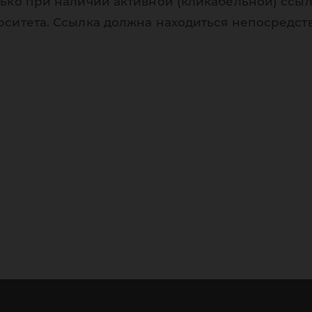
ько при наличии активной (кликабельной) ссыл
рситета. Ссылка должна находиться непосредст