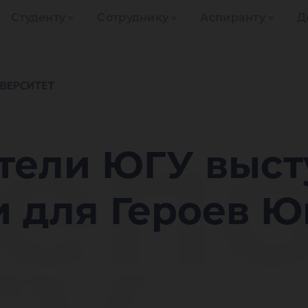
Студенту
Сотруднику
Аспиранту
Д
епо
тели ЮГУ выс
и для Героев 