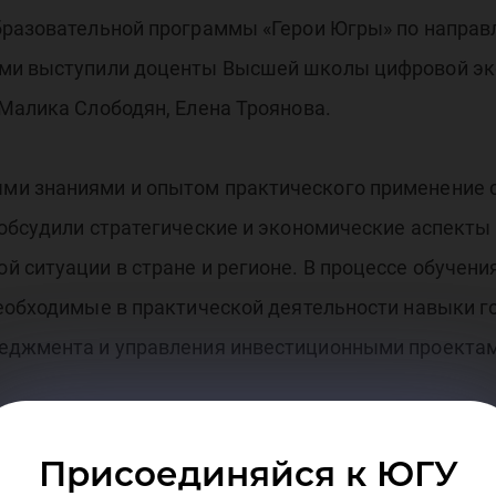
бразовательной программы «Герои Югры» по направ
ами выступили доценты Высшей школы цифровой эк
Малика Слободян, Елена Троянова.
ми знаниями и опытом практического применение 
 обсудили стратегические и экономические аспекты
 ситуации в стране и регионе. В процессе обучения
необходимые в практической деятельности навыки г
неджмента и управления инвестиционными проектам
Присоединяйся к ЮГУ
го взаимодействия преподавателей и слушателей, 