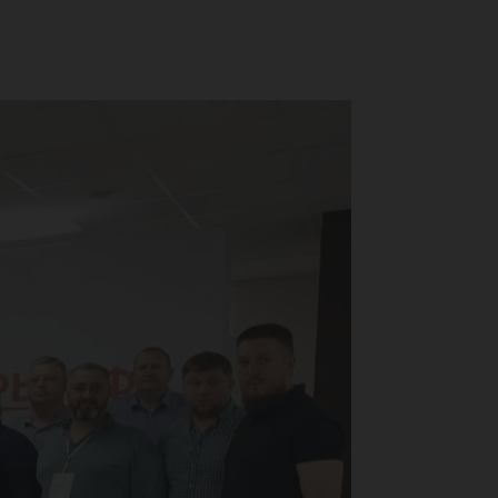
пи
рт