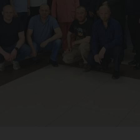
я Г
гры