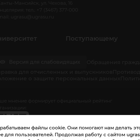
 Ханты-Мансийск, ул. Чехова, 16
нцелярия: тел.: +7 (3467) 377-000
mail:
ugrasu@ugrasu.ru
ниверситет
Поступающему
Обращения гражд
Версия для слабовидящих
равка для отчисленных и выпускников
Противод
оложение о защите персональных данных
Полити
ше мнение формирует официальный рейтинг
ганизации:
рабатываем файлы cookie. Они помогают нам делать это
е для пользователей. Продолжая работу с сайтом ugrasu