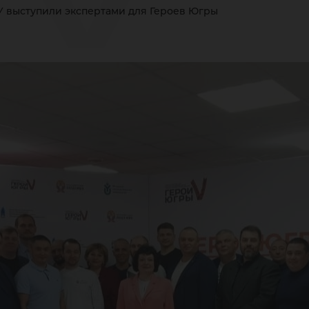
ГУ
 выступили экспертами для Героев Югры
сту
спе