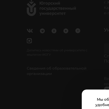
г.
Ка
e-
У
Делитесь новостями об университете с
хештегом #ЮГУ
Cп
П
Сведения об образовательной
организации
Ва
ор
Мы об
удобне