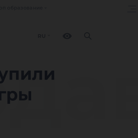
оп образование
RU
да
тупили
Югры