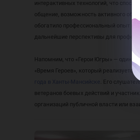
интерактивных технологий, что спосо
общение, возможность активного обсу
обогатило профессиональный опыт и р
дальнейшие перспективы для професси
Напомним, что «Герои Югры» — один и
«Время Героев», который реализуется
года в Ханты-Мансийске
. Его слушате
ветеранов боевых действий и участник
организаций публичной власти или вз