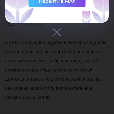
Перейти в MAX
обратить как по вопросам, связанным с
учебным процессом, так и личным», - отметила
педагог-психолог.
По итогу собрания родители активно задавали
вопросы, связанные с поступлением, как на
программы высшего образования, так и СПО,
проживанием в общежитии, внеучебной
деятельностью, а также консультировались,
как можно заработать дополнительные
олимпиадные баллы.