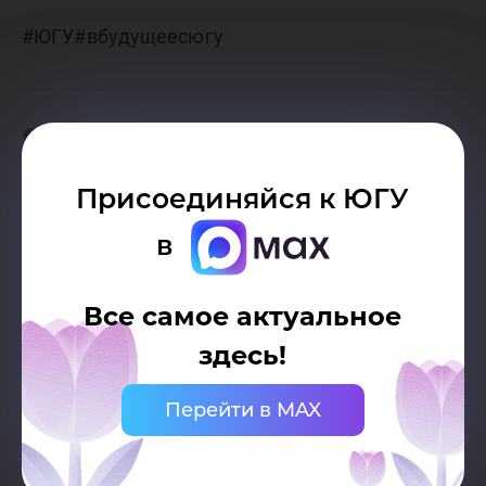
#ЮГУ#вбудущеесюгу
Присоединяйся к ЮГУ
в
Все самое актуальное
здесь!
Перейти в MAX