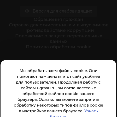
Версия для слабовидящих
Обращения граждан
Cправка для отчисленных и выпускников
Противодействие коррупции
Положение о защите персональных
данных
Политика обработки cookie
Ваше мнение формирует официальный рейтинг
Мы обрабатываем файлы cookie. Они
организации:
помогают нам делать этот сайт удобнее
для пользователей. Продолжая работу с
сайтом ugrasu.ru, вы соглашаетесь с
обработкой файлов cookie вашего
браузера. Однако вы можете запретить
обработку некоторых типов файлов cookie
Анкета доступна по QR-коду, а так же по прямой
в настройках вашего браузера.
Узнать
ссылке
больше
.