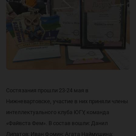
Кубка
Губерна
Югры —
2026!
Состязания прошли 23-24 мая в
Нижневартовске, участие в них приняли члены
интеллектуального клуба ЮГУ, команда
«Файвста Фем». В состав вошли: Данил
Липатов; Иван Фомин; Агата Наймушина;