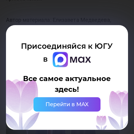
Автор материала: Елизавета Медведева,
студентка 3 курса направления
«Журналистика» (Студенческий медиацентр
Присоединяйся к ЮГУ
«Внутри студента»)
в
Все самое актуальное
здесь!
Перейти в MAX