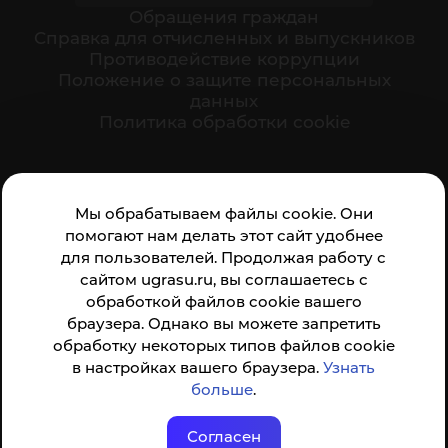
Обращения граждан
Cправка для отчисленных и выпускников
Противодействие коррупции
Положение о защите персональных
данных
Политика обработки cookie
Ваше мнение формирует официальный рейтинг
Мы обрабатываем файлы cookie. Они
организации:
помогают нам делать этот сайт удобнее
для пользователей. Продолжая работу с
сайтом ugrasu.ru, вы соглашаетесь с
обработкой файлов cookie вашего
браузера. Однако вы можете запретить
обработку некоторых типов файлов cookie
Анкета доступна по QR-коду, а так же по прямой
в настройках вашего браузера.
Узнать
ссылке
больше
.
Согласен