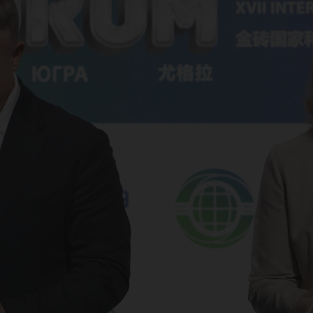
ере
иве