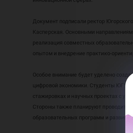
со
со
Документ подписали ректор Югорского 
Касперская. Основными направлениями
реализация совместных образовательн
опытом и внедрение практико-ориенти
Особое внимание будет уделено созда
сф
цифровой экономики. Студенты ЮГУ по
стажировках и научных проектах с уча
Стороны также планируют проводить с
образовательных программ и развиват