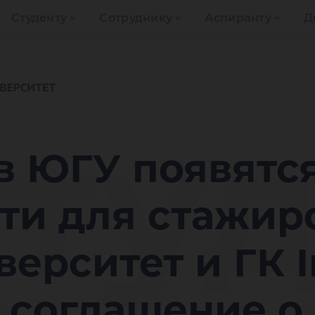
Студенту
Сотруднику
Аспиранту
Д
сту
в ЮГУ появятс
и для стажиро
верситет и ГК 
 соглашение о