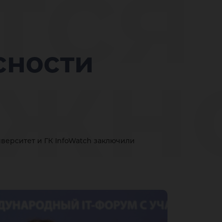
тся
жн
сности
ров
иверситет и ГК InfoWatch заключили