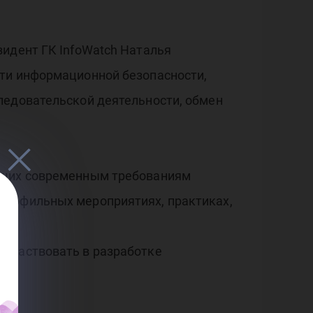
шен
дни
зидент ГК InfoWatch Наталья
сти информационной безопасности,
ледовательской деятельности, обмен
ающих современным требованиям
е
профильных мероприятиях, практиках,
 участвовать в разработке
ей.