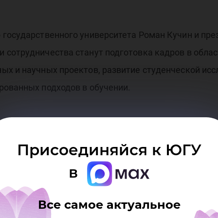
гла
тру
государственного университета Роман Кучин и пре
 сотрудничества станут подготовка кадров в обла
ых и научных проектов, развитие студенческой исс
рованных подходов в обучении.
нию условий для подготовки специалистов, отвеч
ер
лучат дополнительные возможности для участия в 
Присоединяйся к ЮГУ
стием ведущих экспертов области.
в
овместные конференции, семинары, мастер-классы,
ь взаимодействие между университетом и индустри
Все самое актуальное