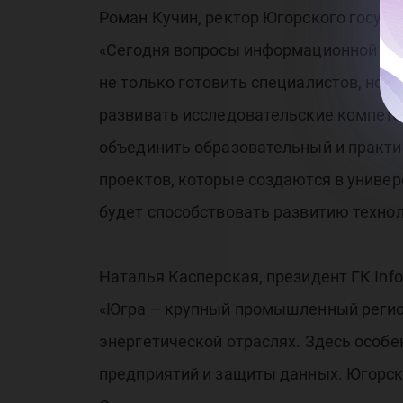
ин
Роман Кучин, ректор Югорского госуда
«Сегодня вопросы информационной без
не только готовить специалистов, но 
развивать исследовательские компетен
объединить образовательный и практи
бе
проектов, которые создаются в универ
будет способствовать развитию техно
Наталья Касперская, президент ГК Inf
«Югра – крупный промышленный регио
энергетической отраслях. Здесь особ
предприятий и защиты данных. Югорск