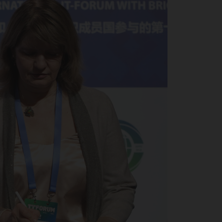
:
рси