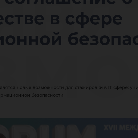
явя
стве в сфере
змо
онной безопа
ажи
явятся новые возможности для стажировки в IT-сфере: ун
ормационной безопасности