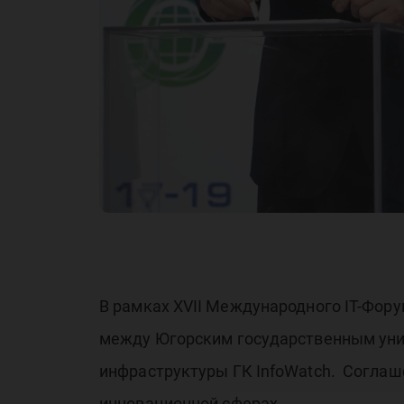
In
за
В рамках XVII Международного IT-Фор
между Югорским государственным унив
инфраструктуры ГК InfoWatch. Соглаше
инновационной сферах.