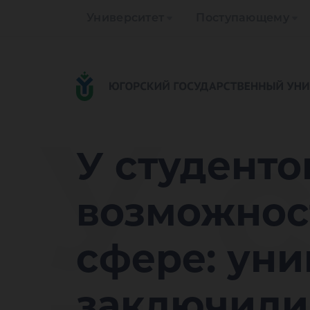
Университет
Поступающему
У 
У студенто
возможност
сфере: уни
заключили