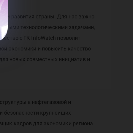
рма
ний развития страны. Для нас важно
реальными технологическими задачами,
ество с ГК InfoWatch позволит
вой экономики и повысить качество
асн
й для новых совместных инициатив и
труктуры в нефтегазовой и
ой безопасности крупнейших
вщик кадров для экономики региона.