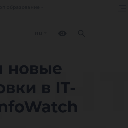
оп образование
RU
ден
я новые
вки в IT-
InfoWatch