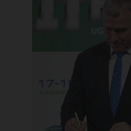
сф
ун