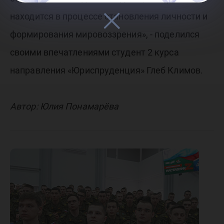
находится в процессе становления личности и
формирования мировоззрения», - поделился
своими впечатлениями студент 2 курса
направления «Юриспруденция» Глеб Климов.
Автор: Юлия Понамарёва