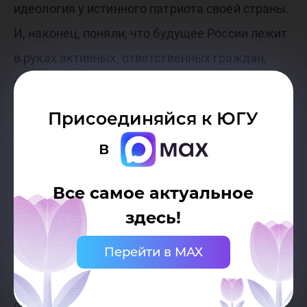
идеология у истинного патриота своей страны.
И, наконец, поняли, что будущее России лежит
в руках активных, ответственных граждан,
готовых вкладывать свои силы и знания в
развитие страны. В патриотизме
Присоединяйся к ЮГУ
действительно заложено будущее, и Рустам
в
Сайфуллин – яркое тому подтверждение.
Все самое актуальное
«Патриотические мероприятия способствуют
здесь!
формированию чувства принадлежности к
Перейти в MAX
нации, укреплению национального
самосознания и гордости за свою страну. Это
особенно важно для молодежи, которая