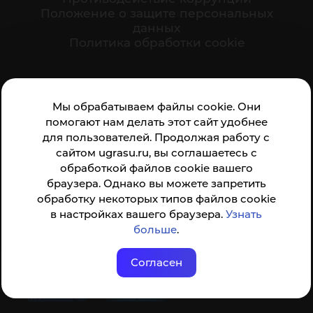
Положение о защите персональных
данных
Политика обработки cookie
Ваше мнение формирует официальный рейтинг
Мы обрабатываем файлы cookie. Они
организации:
помогают нам делать этот сайт удобнее
для пользователей. Продолжая работу с
сайтом ugrasu.ru, вы соглашаетесь с
обработкой файлов cookie вашего
браузера. Однако вы можете запретить
обработку некоторых типов файлов cookie
Анкета доступна по QR-коду, а так же по прямой
в настройках вашего браузера.
Узнать
ссылке
больше
.
Согласен
© ФГБОУ ВО ЮГУ 2001–2026