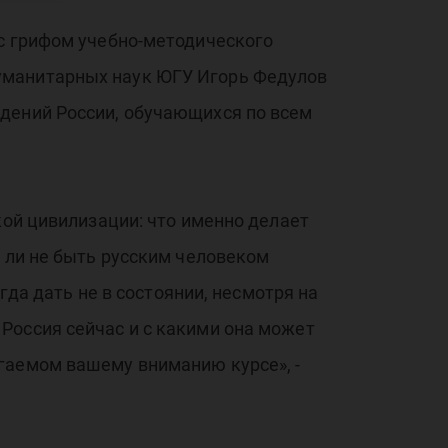
о
 с грифом учебно-методического
уманитарных наук ЮГУ Игорь Федулов
ие
едений России, обучающихся по всем
кой цивилизации: что именно делает
о ли не быть русским человеком
ых
гда дать не в состоянии, несмотря на
Россия сейчас и с какими она может
гаемом вашему вниманию курсе», -