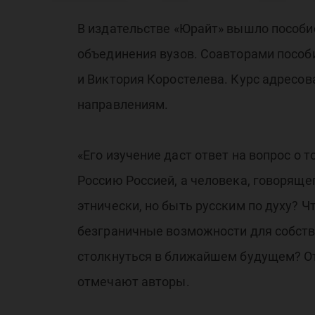
вы
В издательстве «Юрайт» вышло пособие
объединения вузов. Соавторами посо
по
и Виктория Коростелева. Курс адресо
направлениям.
«Его изучение даст ответ на вопрос о
Россию Россией, а человека, говоряще
уч
этнически, но быть русским по духу? Ч
безграничные возможности для собств
столкнуться в ближайшем будущем? От
отмечают авторы.