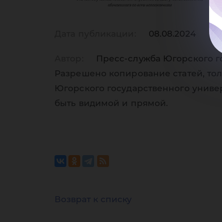
Дата публикации:
08.08.2024
Автор:
Пресс-служба Югорского г
Разрешено копирование статей, тол
Югорского государственного униве
быть видимой и прямой.
Возврат к списку