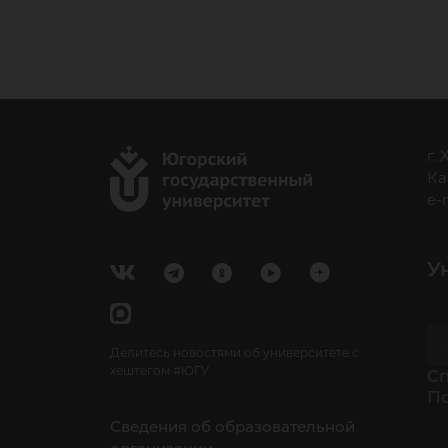
г.
Ка
e-
У
Делитесь новостями об университете с
хештегом #ЮГУ
Cп
П
Сведения об образовательной