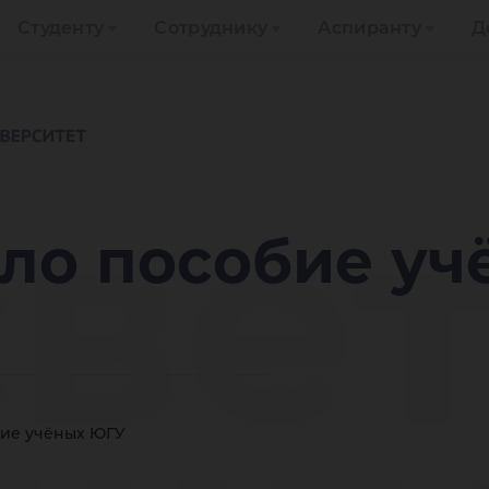
Студенту
Сотруднику
Аспиранту
Д
све
шло пособие у
бие учёных ЮГУ