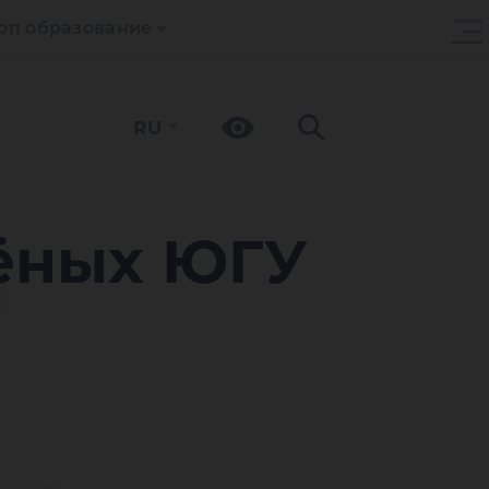
оп образование
RU
т
чёных ЮГУ