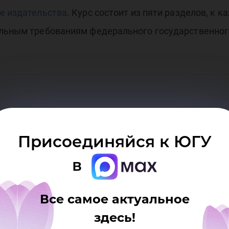
ГУ
е издательства
. Курс состоит из пяти разделов, к 
альным требованиям федерального государственног
Присоединяйся к ЮГУ
в
Все самое актуальное
здесь!