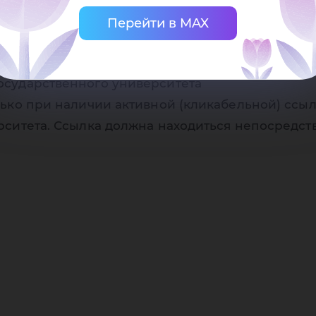
Перейти в MAX
осударственного университета
ько при наличии активной (кликабельной) ссыл
рситета. Ссылка должна находиться непосредст