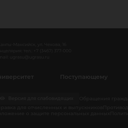
 Ханты-Мансийск, ул. Чехова, 16
нцелярия: тел.: +7 (3467) 377-000
mail:
ugrasu@ugrasu.ru
ниверситет
Поступающему
Обращения гражд
Версия для слабовидящих
равка для отчисленных и выпускников
Противод
оложение о защите персональных данных
Полити