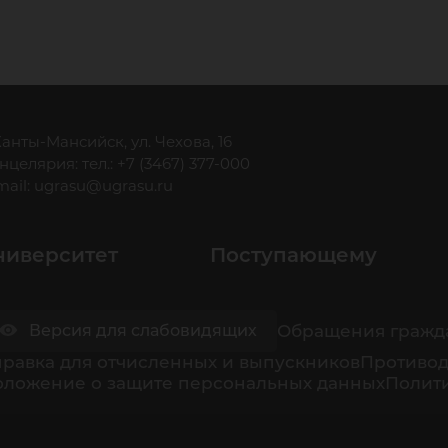
 Ханты-Мансийск, ул. Чехова, 16
нцелярия: тел.: +7 (3467) 377-000
mail:
ugrasu@ugrasu.ru
ниверситет
Поступающему
Обращения гражд
Версия для слабовидящих
равка для отчисленных и выпускников
Противод
оложение о защите персональных данных
Полити