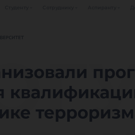
Студенту
Сотруднику
Аспиранту
Д
ЮГ
анизовали про
 квалификаци
ике терроризм