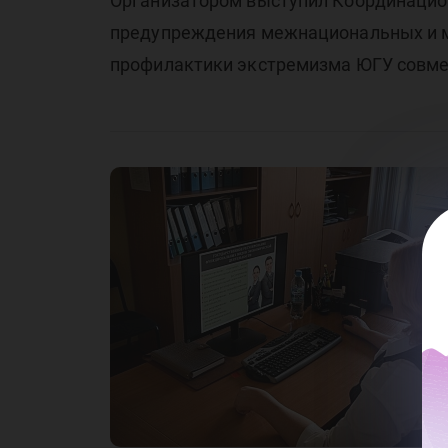
Организатором выступил Координацио
кв
предупреждения межнациональных и м
профилактики экстремизма ЮГУ совмес
по