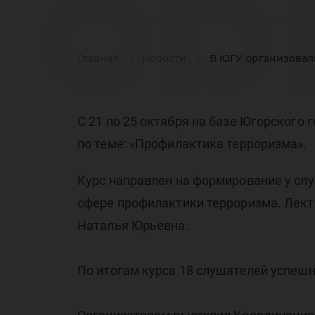
ор
Главная
Новости
В ЮГУ организовал
пр
С 21 по 25 октября на базе Югорског
по теме: «Профилактика терроризма».
Курс направлен на формирование у с
по
сфере профилактики терроризма. Лек
Наталья Юрьевна.
По итогам курса 18 слушателей успеш