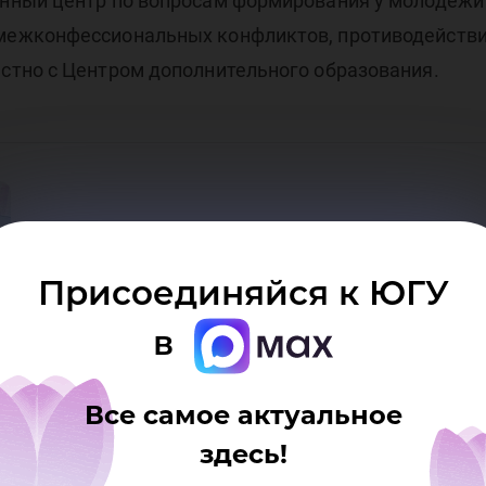
нный центр по вопросам формирования у молодежи 
ал
ежконфессиональных конфликтов, противодействия
тно с Центром дополнительного образования.
Присоединяйся к ЮГУ
в
Все самое актуальное
здесь!