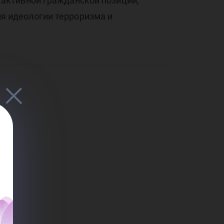
активной гражданской позиции,
ифи
 идеологии терроризма и