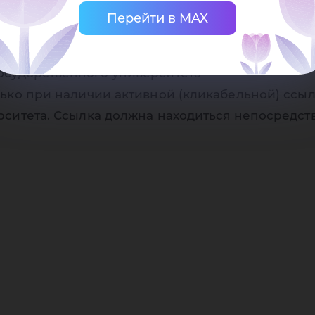
офи
Перейти в MAX
осударственного университета
рро
ько при наличии активной (кликабельной) ссыл
рситета. Ссылка должна находиться непосредст