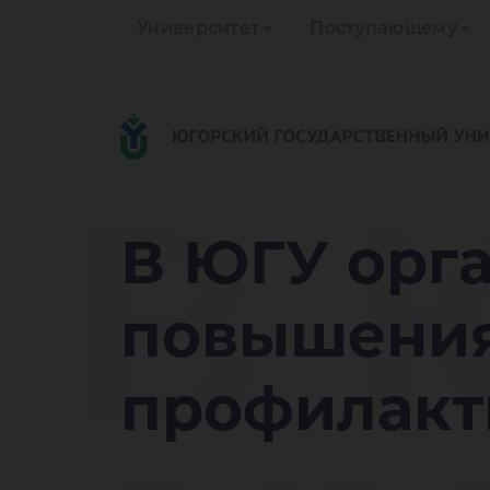
Университет
Поступающему
В 
В ЮГУ орг
повышения
профилакт