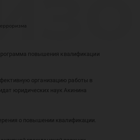
изо
терроризма
рам
а программа повышения квалификации
ффективную организацию работы в
шен
идат юридических наук Акинина
верения о повышении квалификации.