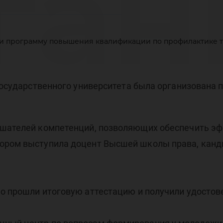
ган
и программу повышения квалификации по профилактике 
ог
о государственного университета была организован
лушателей компетенций, позволяющих обеспечить э
вы
тором выступила доцент Высшей школы права, канд
но прошли итоговую аттестацию и получили удосто