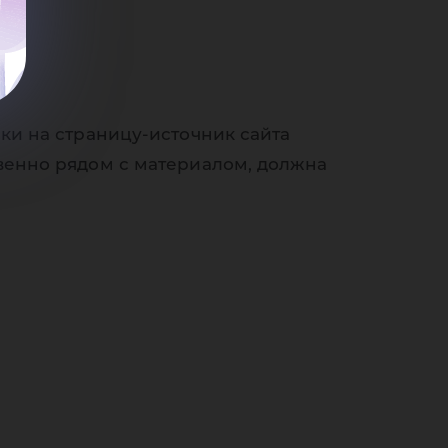
ла
ри
ки на страницу-источник сайта
венно рядом с материалом, должна