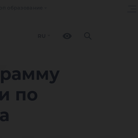
оп образование
RU
У
грамму
и по
а