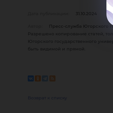
пр
Дата публикации:
31.10.2024
Автор:
Пресс-служба Югорского г
те
Разрешено копирование статей, тол
Югорского государственного униве
быть видимой и прямой.
Возврат к списку