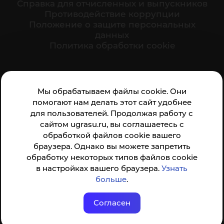
Cправка для отчисленных и выпускников
Противодействие коррупции
Положение о защите персональных
данных
Политика обработки cookie
Ваше мнение формирует официальный рейтинг
Мы обрабатываем файлы cookie. Они
организации:
помогают нам делать этот сайт удобнее
для пользователей. Продолжая работу с
сайтом ugrasu.ru, вы соглашаетесь с
обработкой файлов cookie вашего
браузера. Однако вы можете запретить
обработку некоторых типов файлов cookie
Анкета доступна по QR-коду, а так же по прямой
в настройках вашего браузера.
Узнать
ссылке
больше
.
Согласен
© ФГБОУ ВО ЮГУ 2001–2026