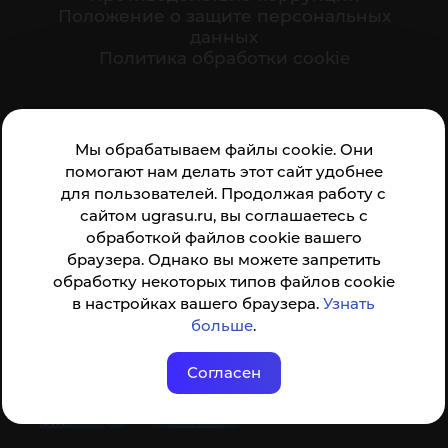
Положение о защите персональных
данных
Политика обработки cookie
Ваше мнение формирует официальный рейтинг
Мы обрабатываем файлы cookie. Они
организации:
помогают нам делать этот сайт удобнее
для пользователей. Продолжая работу с
сайтом ugrasu.ru, вы соглашаетесь с
обработкой файлов cookie вашего
браузера. Однако вы можете запретить
обработку некоторых типов файлов cookie
Анкета доступна по QR-коду, а так же по прямой
в настройках вашего браузера.
Узнать
ссылке
больше
.
Согласен
© ФГБОУ ВО ЮГУ 2001–2026