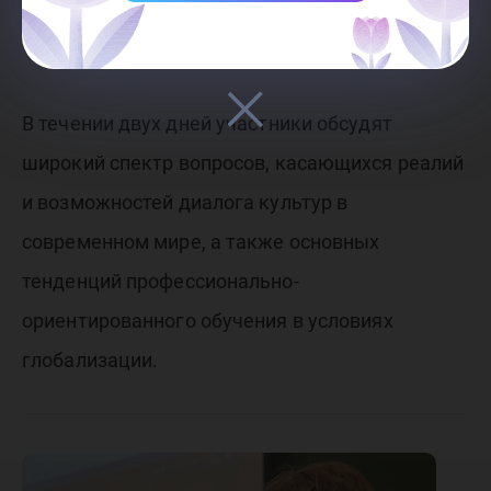
переводоведения»,
5. «Молодежь и наука».
В течении двух дней участники обсудят
широкий спектр вопросов, касающихся реалий
и возможностей диалога культур в
современном мире, а также основных
тенденций профессионально-
ориентированного обучения в условиях
глобализации.