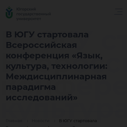
В ЮГУ с
В ЮГУ стартовала
Всероссийская
Всеросс
конференция «Язык,
культура, технологии:
конфере
Междисциплинарная
парадигма
культура
исследований»
Главная
Новости
В ЮГУ стартовала